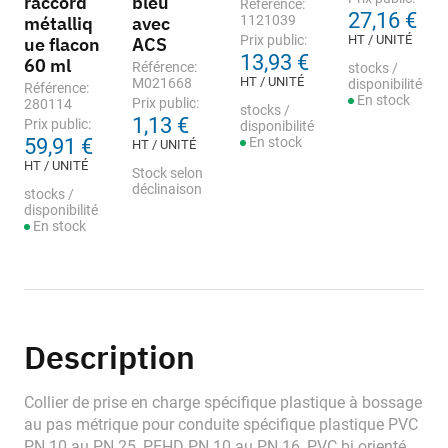
raccord
bleu
Référence:
27,16 €
métalliq
avec
1121039
Prix public:
HT / UNITÉ
ue flacon
ACS
13,93 €
60 ml
Référence:
stocks /
HT / UNITÉ
M021668
disponibilité
Référence:
En stock
Prix public:
280114
stocks /
1,13 €
Prix public:
disponibilité
59,91 €
En stock
HT / UNITÉ
HT / UNITÉ
Stock selon
déclinaison
stocks /
disponibilité
En stock
Description
Collier de prise en charge spécifique plastique à bossage
au pas métrique pour conduite spécifique plastique PVC
PN 10 au PN 25, PEHD PN 10 au PN 16, PVC bi orienté