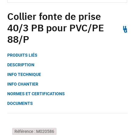
Skip
to
Collier fonte de prise
the
40/3 PB pour PVC/PE
beginning
of
88/P
the
images
gallery
PRODUITS LIÉS
DESCRIPTION
INFO TECHNIQUE
INFO CHANTIER
NORMES ET CERTIFICATIONS
DOCUMENTS
Référence
M020586