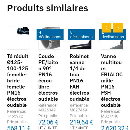
Produits similaires
4
8
2
déclinaisons
déclinaisons
déclinaisons
Té réduit
Coude
Robinet
Vanne
Ø125-
PE/laito
vanne
multitou
100-125
n 90°
1/4 de
rs
femelle-
PN16
tour
FRIALOC
bride-
écrou
PN16
mâle
femelle
libre
FAH
PN16
PN16
électros
électros
FSH
électros
oudable
oudable
électros
oudable
oudable
Référence:
Référence:
M026349
M027469
Référence:
Référence:
Prix public:
Prix public:
1465972
M027440
72,06 €
219,64 €
Prix public:
Prix public:
568,11 €
2 620,32 €
HT / UNITÉ
HT / UNITÉ