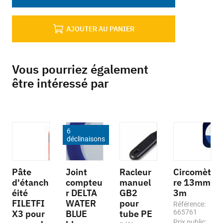
AJOUTER AU PANIER
Vous pourriez également
être intéressé par
6
déclinaisons
Pâte
Joint
Racleur
Circomèt
d'étanch
compteu
manuel
re 13mm
éité
r DELTA
GB2
3m
FILETFI
WATER
pour
Référence:
X3 pour
BLUE
tube PE
665761
Prix public: