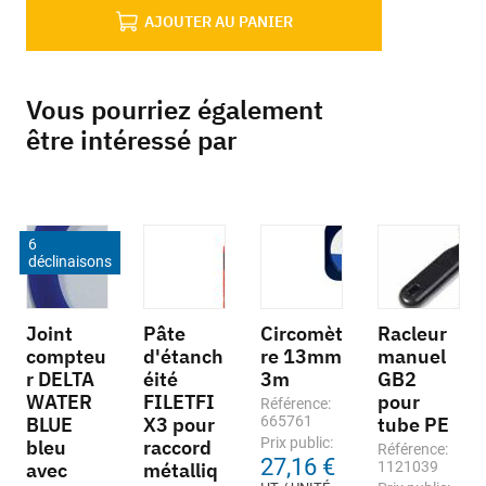
AJOUTER AU PANIER
Vous pourriez également
être intéressé par
6
déclinaisons
Joint
Pâte
Circomèt
Racleur
compteu
d'étanch
re 13mm
manuel
r DELTA
éité
3m
GB2
WATER
FILETFI
pour
Référence:
BLUE
X3 pour
665761
tube PE
Prix public:
bleu
raccord
Référence:
27,16 €
avec
métalliq
1121039