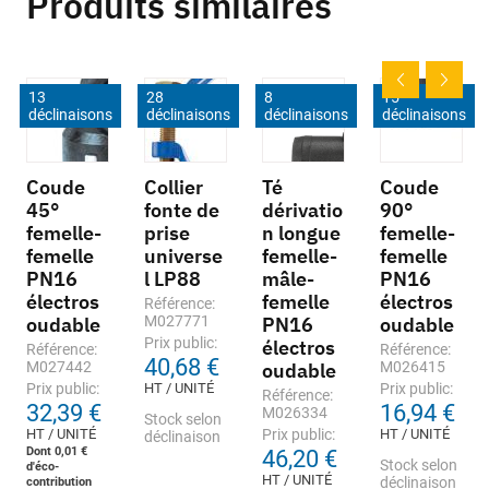
Produits similaires
13
28
8
15
déclinaisons
déclinaisons
déclinaisons
déclinaisons
Coude
Collier
Té
Coude
45°
fonte de
dérivatio
90°
femelle-
prise
n longue
femelle-
femelle
universe
femelle-
femelle
PN16
l LP88
mâle-
PN16
électros
femelle
électros
Référence:
oudable
M027771
PN16
oudable
Prix public:
électros
Référence:
Référence:
40,68 €
M027442
oudable
M026415
Prix public:
HT / UNITÉ
Prix public:
Référence:
32,39 €
16,94 €
M026334
Stock selon
HT / UNITÉ
Prix public:
HT / UNITÉ
déclinaison
Dont 0,01 €
46,20 €
Stock selon
d'éco-
HT / UNITÉ
contribution
déclinaison