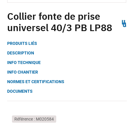
Skip
to
Collier fonte de prise
the
universel 40/3 PB LP88
beginning
of
the
PRODUITS LIÉS
images
gallery
DESCRIPTION
INFO TECHNIQUE
INFO CHANTIER
NORMES ET CERTIFICATIONS
DOCUMENTS
Référence
M020584