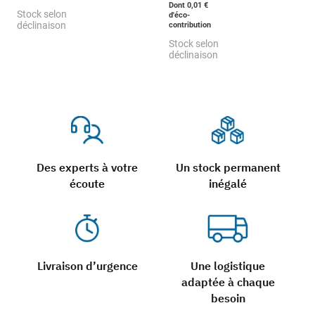
Dont 0,01 €
Stock selon
d'éco-
déclinaison
contribution
Stock selon
déclinaison
Des experts à votre
Un stock permanent
écoute
inégalé
Livraison d’urgence
Une logistique
adaptée à chaque
besoin