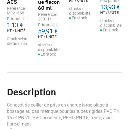
HT / UNITÉ
Prix public:
ACS
ue flacon
13,93 €
60 ml
Référence:
stocks /
HT / UNITÉ
M021668
disponibilité
Référence:
En stock
Prix public:
280114
stocks /
1,13 €
Prix public:
disponibilité
59,91 €
En stock
HT / UNITÉ
HT / UNITÉ
Stock selon
déclinaison
stocks /
disponibilité
En stock
Description
Concept de collier de prise en charge large plage à
bossage au pas métrique pour les tubes rigides PVC PN
16 et PN 25, PVC bi-orienté, PEHD PN 16, fonte, acier,
fibre-ciment