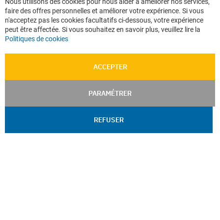
Nous utilisons des cookies pour nous aider à améliorer nos services,
Co
Données personnelles
faire des offres personnelles et améliorer votre expérience. Si vous
Ba
Confidentialité
n'acceptez pas les cookies facultatifs ci-dessous, votre expérience
peut être affectée. Si vous souhaitez en savoir plus, veuillez lire la
Plan du site
Politiques de cookies
ACCEPTER
PARAMÉTRER
REFUSER