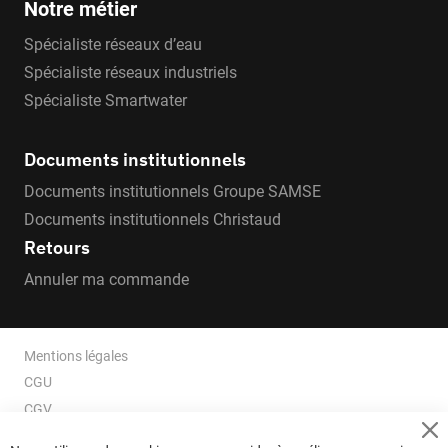
Notre métier
Spécialiste réseaux d’eau
Spécialiste réseaux industriels
Spécialiste Smartwater
Documents institutionnels
Documents institutionnels Groupe SAMSE
Documents institutionnels Christaud
Retours
Annuler ma commande
Mentions légales
CGU
CGV
CGV e-ccommerce
Cl