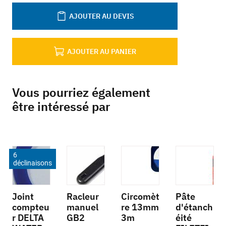
AJOUTER AU DEVIS
AJOUTER AU PANIER
Vous pourriez également
être intéressé par
6
déclinaisons
Joint
Racleur
Circomèt
Pâte
compteu
manuel
re 13mm
d'étanch
r DELTA
GB2
3m
éité