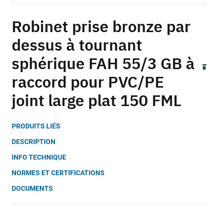
Skip
to
Robinet prise bronze par
the
dessus à tournant
beginning
of
sphérique FAH 55/3 GB à
the
images
raccord pour PVC/PE
gallery
joint large plat 150 FML
PRODUITS LIÉS
DESCRIPTION
INFO TECHNIQUE
NORMES ET CERTIFICATIONS
DOCUMENTS