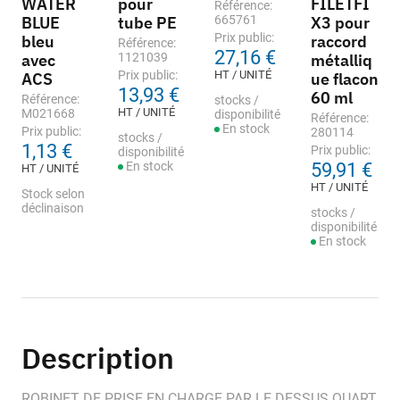
WATER
pour
FILETFI
Référence:
BLUE
tube PE
665761
X3 pour
Prix public:
bleu
raccord
Référence:
27,16 €
avec
1121039
métalliq
Prix public:
HT / UNITÉ
ACS
ue flacon
13,93 €
60 ml
Référence:
stocks /
HT / UNITÉ
M021668
disponibilité
Référence:
En stock
Prix public:
280114
stocks /
1,13 €
Prix public:
disponibilité
En stock
59,91 €
HT / UNITÉ
HT / UNITÉ
Stock selon
déclinaison
stocks /
disponibilité
En stock
Description
ROBINET DE PRISE EN CHARGE PAR LE DESSUS QUART