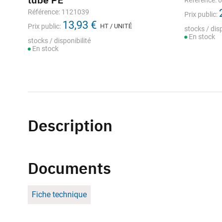
Référence: 
Référence: 1121039
Prix public:
13,93 €
Prix public:
HT / UNITÉ
stocks / disp
En stock
stocks / disponibilité
En stock
Description
Documents
Fiche technique