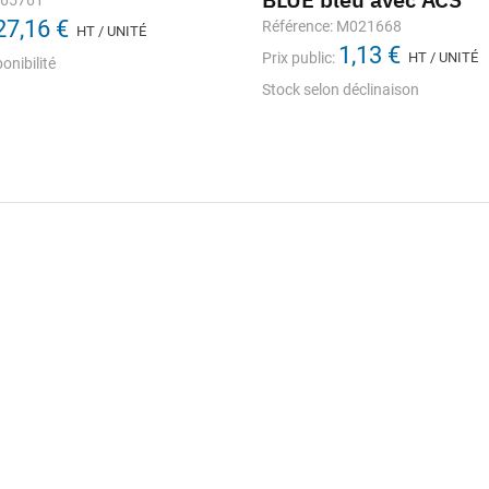
665761
27,16 €
Référence: M021668
HT / UNITÉ
1,13 €
Prix public:
HT / UNITÉ
onibilité
Stock selon déclinaison