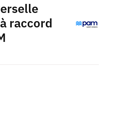
verselle
à raccord
M