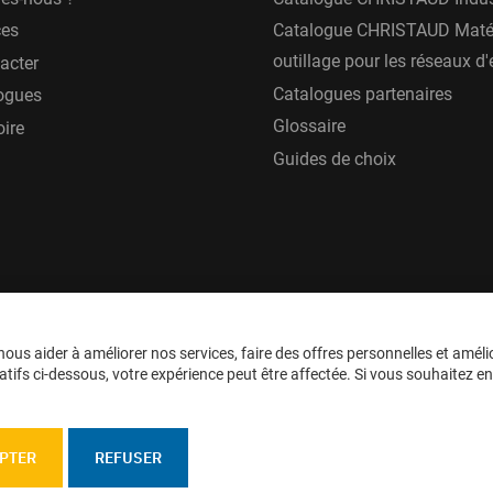
ces
Catalogue CHRISTAUD Matér
outillage pour les réseaux d
acter
Catalogues partenaires
ogues
Glossaire
oire
Guides de choix
ous aider à améliorer nos services, faire des offres personnelles et améli
tifs ci-dessous, votre expérience peut être affectée. Si vous souhaitez en sa
PTER
REFUSER
personnelles
Confidentialité
Plan du site