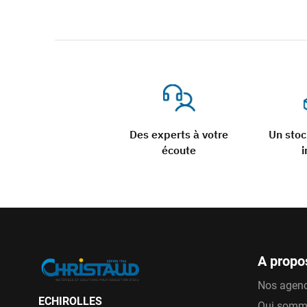
Des experts à votre
Un sto
écoute
i
A propo
Nos agen
ECHIROLLES
Qui somm