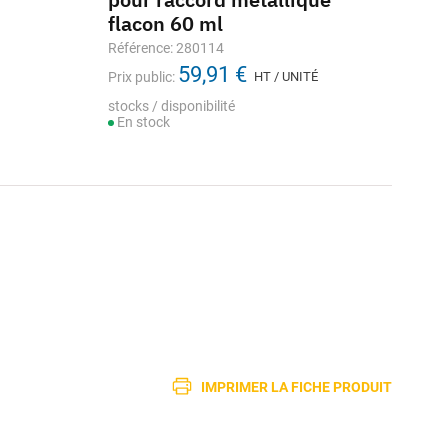
flacon 60 ml
Référence: 280114
59,91 €
Prix public:
HT / UNITÉ
stocks / disponibilité
En stock
IMPRIMER LA FICHE PRODUIT