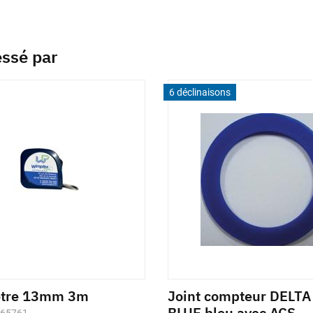
essé par
6 déclinaisons
ètre 13mm 3m
Joint compteur DELT
BLUE bleu avec ACS