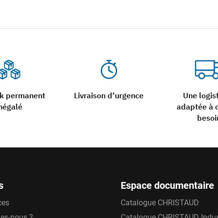
ck permanent
Livraison d’urgence
Une logis
négalé
adaptée à 
besoi
s
Espace documentaire
ces
Catalogue CHRISTAUD
es-nous ?
Catalogue CHRISTAUD Indus