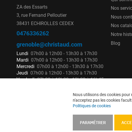
ZA des Essarts
Nos servi
3, rue Fernand Pelloutier
Nous cont
38431 ECHIROLLES CEDEX
Nos catal
0476336262
Notre hist
Blog
grenoble@christaud.com
Lundi
07h00 à 12h00 - 13h30 à 17h30
Mardi
07h00 à 12h00 - 13h30 à 17h30
Mercredi
07h00 à 12h00 - 13h30 à 17h30
Jeudi
07h00 à 12h00 - 13h30 à 17h30
Vendredi
07h00 à 12h00 - 13h30 à 16h45
Nous utilisons des cookies pour n
n'acceptez pas les cookies faculta
Politiques de cookies
PARAMÉTRER
ACCE
Mentions légales
CGU
CGV
CGV e-ccommerce
Données 