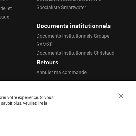
Spécialiste Smartwater
iel et
'eaux
Documents institutionnels
Documents institutionnels Groupe
SAMSE
Documents institutionnels Christaud
Retours
Annuler ma commande
orer votre expérience. Si vous
Close
voir plus, veuillez lire la
Cookie
Bar
BESOIN