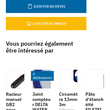
AJOUTER AU DEVIS
AJOUTER AU PANIER
Vous pourriez également
être intéressé par
6
déclinaisons
Racleur
Joint
Circomèt
Pâte
manuel
compteu
re 13mm
d'étanch
GB2
r DELTA
3m
éité
pour
WATER
FILETFI