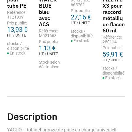
Référence:
tube PE
BLUE
665761
X3 pour
Prix public:
bleu
raccord
Référence:
27,16 €
1121039
avec
métalliq
Prix public:
HT / UNITÉ
ACS
ue flacon
13,93 €
60 ml
Référence:
stocks /
HT / UNITÉ
M021668
disponibilité
Référence:
En stock
Prix public:
280114
stocks /
1,13 €
Prix public:
disponibilité
En stock
59,91 €
HT / UNITÉ
HT / UNITÉ
Stock selon
déclinaison
stocks /
disponibilité
En stock
Description
YACUO - Robinet bronze de prise en charge universell