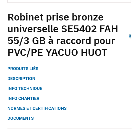
Skip
to
Robinet prise bronze
the
universelle SE5402 FAH
beginning
of
55/3 GB à raccord pour
the
images
PVC/PE YACUO HUOT
gallery
PRODUITS LIÉS
DESCRIPTION
INFO TECHNIQUE
INFO CHANTIER
NORMES ET CERTIFICATIONS
DOCUMENTS