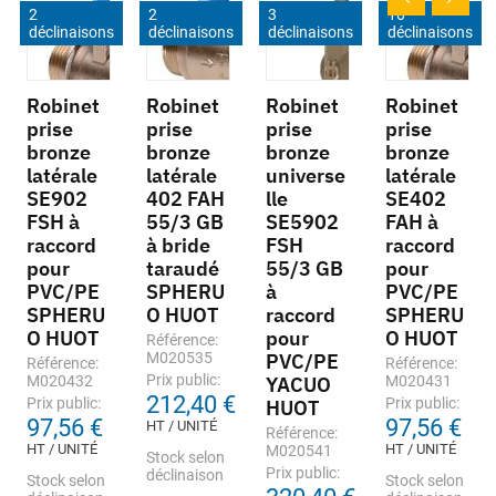
2
2
3
10
déclinaisons
déclinaisons
déclinaisons
déclinaisons
Robinet
Robinet
Robinet
Robinet
prise
prise
prise
prise
bronze
bronze
bronze
bronze
latérale
latérale
universe
latérale
SE902
402 FAH
lle
SE402
FSH à
55/3 GB
SE5902
FAH à
raccord
à bride
FSH
raccord
pour
taraudé
55/3 GB
pour
PVC/PE
SPHERU
à
PVC/PE
SPHERU
O HUOT
raccord
SPHERU
O HUOT
pour
O HUOT
Référence:
M020535
PVC/PE
Référence:
Référence:
Prix public:
M020432
YACUO
M020431
212,40 €
Prix public:
Prix public:
HUOT
97,56 €
97,56 €
HT / UNITÉ
Référence:
HT / UNITÉ
HT / UNITÉ
M020541
Stock selon
Prix public:
déclinaison
Stock selon
Stock selon