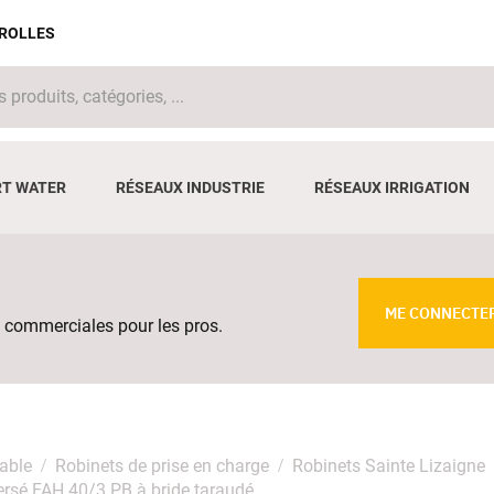
IROLLES
T WATER
RÉSEAUX INDUSTRIE
RÉSEAUX IRRIGATION
ME CONNECTE
 commerciales pour les pros.
able
Robinets de prise en charge
Robinets Sainte Lizaigne
ersé FAH 40/3 PB à bride taraudé