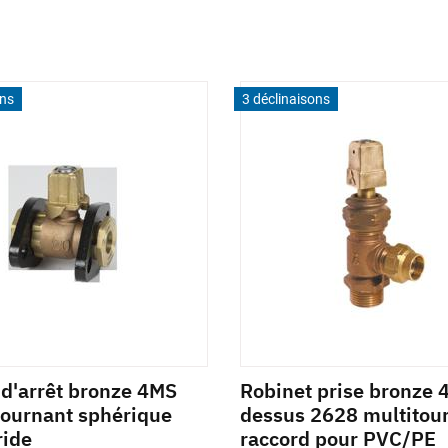
ons
3 déclinaisons
 d'arrêt bronze 4MS
Robinet prise bronze 
tournant sphérique
dessus 2628 multitou
ride
raccord pour PVC/PE