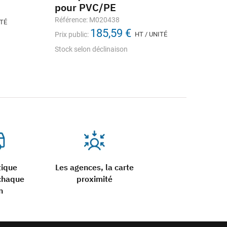
pour PVC/PE
P
Référence: M020438
Réf
ITÉ
185,59 €
Prix public:
HT / UNITÉ
Prix
Stock selon déclinaison
Sto
tique
Les agences, la carte
chaque
proximité
n