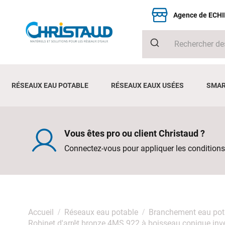
Agence de ECH
RÉSEAUX EAU POTABLE
RÉSEAUX EAUX USÉES
SMAR
Vous êtes pro ou client Christaud ?
Connectez-vous pour appliquer les conditions
Accueil
Réseaux eau potable
Branchement eau pot
Robinet d'arrêt bronze 4MS 922 à boisseau conique inv