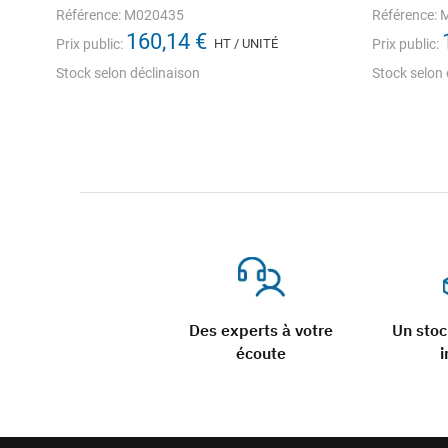
Référence: M020435
Référence:
160,14 €
Prix public:
HT / UNITÉ
Prix public:
Stock selon déclinaison
Stock selon 
Des experts à votre
Un sto
écoute
i