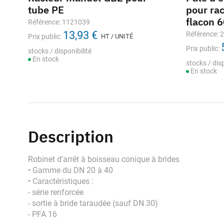
tube PE
pour ra
flacon 
Référence: 1121039
13,93 €
Référence: 
Prix public:
HT / UNITÉ
Prix public:
stocks / disponibilité
En stock
stocks / disp
En stock
Description
Robinet d'arrêt à boisseau conique à brides
• Gamme du DN 20 à 40
• Caractéristiques :
- série renforcée
- sortie à bride taraudée (sauf DN 30)
- PFA 16