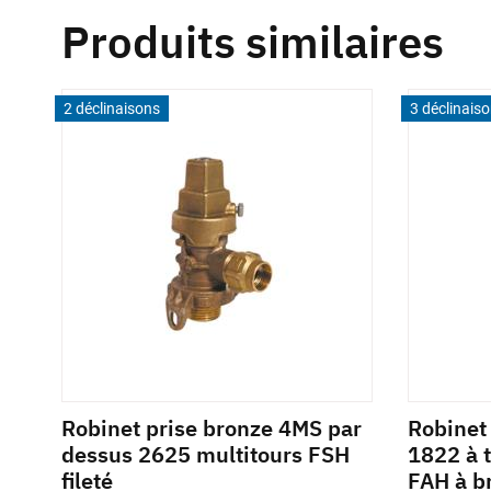
Produits similaires
2 déclinaisons
3 déclinais
Robinet prise bronze 4MS par
Robinet
dessus 2625 multitours FSH
1822 à 
ur
fileté
FAH à b