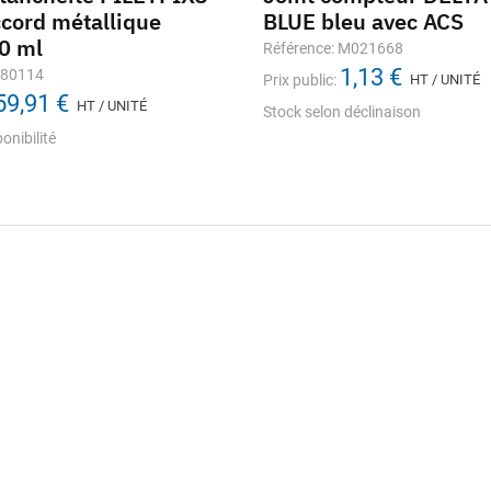
ccord métallique
BLUE bleu avec ACS
60 ml
Référence: M021668
1,13 €
280114
Prix public:
HT / UNITÉ
59,91 €
HT / UNITÉ
Stock selon déclinaison
onibilité