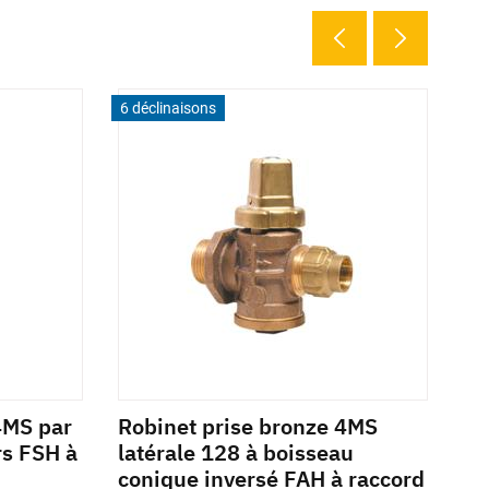
6 déclinaisons
2 d
4MS par
Robinet prise bronze 4MS
Ro
rs FSH à
latérale 128 à boisseau
de
conique inversé FAH à raccord
40