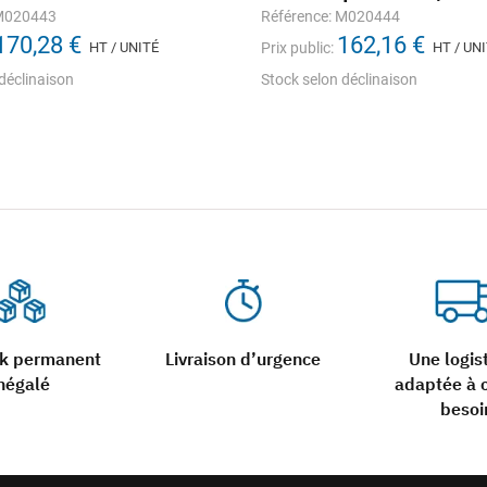
 M020443
Référence: M020444
170,28 €
162,16 €
HT / UNITÉ
Prix public:
HT / UN
déclinaison
Stock selon déclinaison
ck permanent
Livraison d’urgence
Une logis
négalé
adaptée à 
besoi