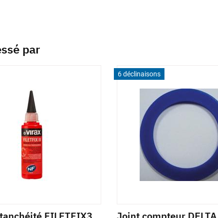
essé par
6 déclinaisons
étanchéité FILETFIX3
Joint compteur DELT