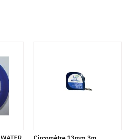
A WATER
Circomètre 13mm 3m