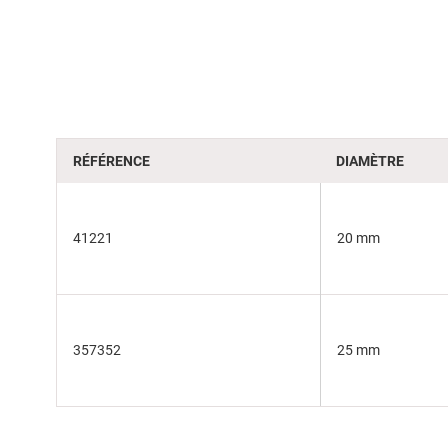
beginning
of
the
images
gallery
RÉFÉRENCE
DIAMÈTRE
41221
20 mm
357352
25 mm