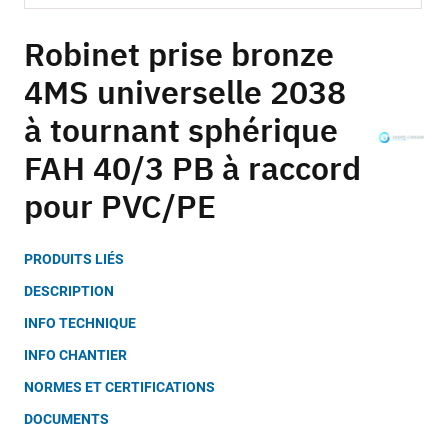
Skip
to
Robinet prise bronze
the
4MS universelle 2038
beginning
of
à tournant sphérique
the
images
FAH 40/3 PB à raccord
gallery
pour PVC/PE
PRODUITS LIÉS
DESCRIPTION
INFO TECHNIQUE
INFO CHANTIER
NORMES ET CERTIFICATIONS
DOCUMENTS