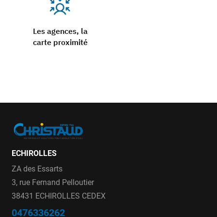
Les agences, la
carte proximité
ECHIROLLES
ZA des Essarts
3, rue Fernand Pelloutier
38431 ECHIROLLES CEDEX
0476336262