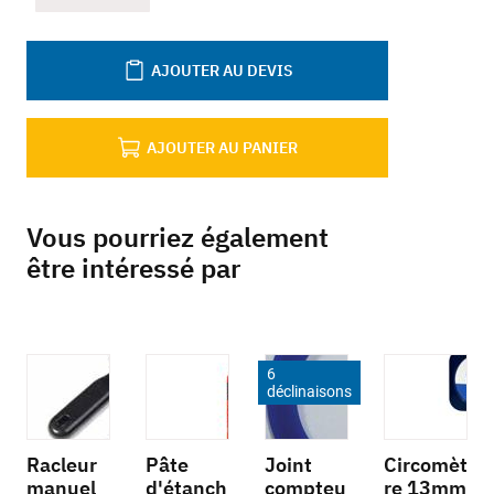
AJOUTER AU DEVIS
AJOUTER AU PANIER
Vous pourriez également
être intéressé par
6
déclinaisons
Racleur
Pâte
Joint
Circomèt
manuel
d'étanch
compteu
re 13mm