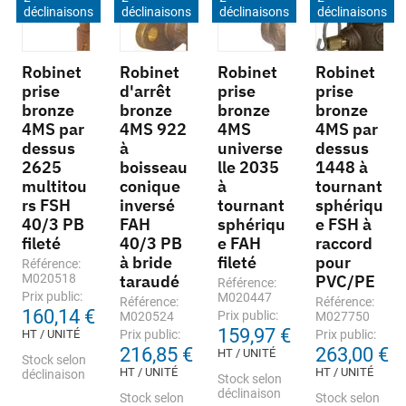
déclinaisons
déclinaisons
déclinaisons
déclinaisons
Robinet
Robinet
Robinet
Robinet
prise
d'arrêt
prise
prise
bronze
bronze
bronze
bronze
4MS par
4MS 922
4MS
4MS par
dessus
à
universe
dessus
2625
boisseau
lle 2035
1448 à
multitou
conique
à
tournant
rs FSH
inversé
tournant
sphériqu
40/3 PB
FAH
sphériqu
e FSH à
fileté
40/3 PB
e FAH
raccord
à bride
fileté
pour
Référence:
M020518
taraudé
PVC/PE
Référence:
Prix public:
M020447
Référence:
Référence:
160,14 €
Prix public:
M020524
M027750
159,97 €
HT / UNITÉ
Prix public:
Prix public:
216,85 €
263,00 €
HT / UNITÉ
Stock selon
HT / UNITÉ
HT / UNITÉ
déclinaison
Stock selon
déclinaison
Stock selon
Stock selon