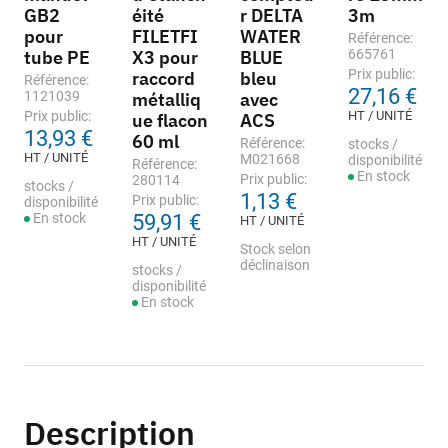
GB2
éité
r DELTA
3m
pour
FILETFI
WATER
Référence:
tube PE
X3 pour
BLUE
665761
Prix public:
raccord
bleu
Référence:
27,16 €
1121039
métalliq
avec
Prix public:
HT / UNITÉ
ue flacon
ACS
13,93 €
60 ml
Référence:
stocks /
HT / UNITÉ
M021668
disponibilité
Référence:
En stock
Prix public:
280114
stocks /
1,13 €
Prix public:
disponibilité
En stock
59,91 €
HT / UNITÉ
HT / UNITÉ
Stock selon
déclinaison
stocks /
disponibilité
En stock
Description