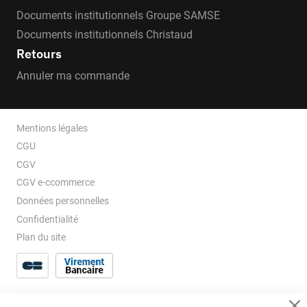
Documents institutionnels Groupe SAMSE
Documents institutionnels Christaud
Retours
Annuler ma commande
Mentions légales
CGU
CGV
CGV e-ccommerce
Données personnelles
Confidentialité
Plan du site