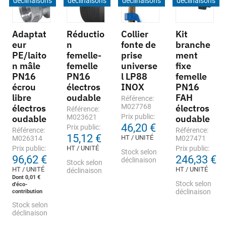
déclinaisons
déclinaisons
déclinaisons
déclinaisons
Adaptat
Réductio
Collier
Kit
eur
n
fonte de
branche
PE/laito
femelle-
prise
ment
n mâle
femelle
universe
fixe
PN16
PN16
l LP88
femelle
écrou
électros
INOX
PN16
libre
oudable
FAH
Référence:
électros
M027768
électros
Référence:
Prix public:
oudable
M023621
oudable
46,20 €
Prix public:
Référence:
Référence:
15,12 €
HT / UNITÉ
M026314
M027471
Prix public:
HT / UNITÉ
Prix public:
Stock selon
96,62 €
246,33 €
déclinaison
Stock selon
HT / UNITÉ
HT / UNITÉ
déclinaison
Dont 0,01 €
Stock selon
d'éco-
contribution
déclinaison
Stock selon
déclinaison