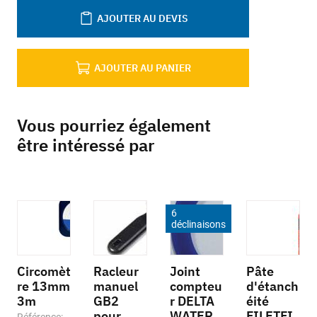
AJOUTER AU DEVIS
AJOUTER AU PANIER
Vous pourriez également
être intéressé par
6
déclinaisons
Circomèt
Racleur
Joint
Pâte
re 13mm
manuel
compteu
d'étanch
3m
GB2
r DELTA
éité
pour
WATER
FILETFI