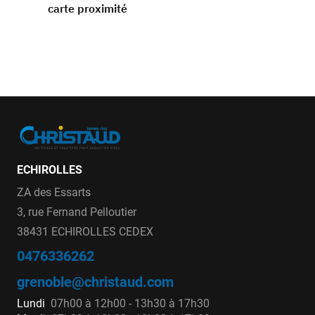
carte proximité
ECHIROLLES
ZA des Essarts
3, rue Fernand Pelloutier
38431 ECHIROLLES CEDEX
0476336262
grenoble@christaud.com
Lundi
07h00 à 12h00 - 13h30 à 17h30