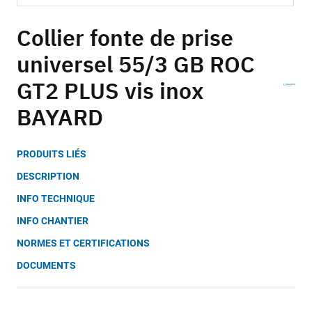
Skip
to
Collier fonte de prise
the
universel 55/3 GB ROC
beginning
of
GT2 PLUS vis inox
the
images
BAYARD
gallery
PRODUITS LIÉS
DESCRIPTION
INFO TECHNIQUE
INFO CHANTIER
NORMES ET CERTIFICATIONS
DOCUMENTS