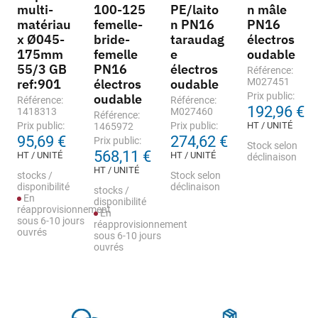
multi-
100-125
PE/laito
n mâle
matériau
femelle-
n PN16
PN16
x Ø045-
bride-
taraudag
électros
175mm
femelle
e
oudable
55/3 GB
PN16
électros
Référence:
ref:901
électros
oudable
M027451
Prix public:
oudable
Référence:
Référence:
192,96 €
1418313
M027460
Référence:
Prix public:
Prix public:
HT / UNITÉ
1465972
95,69 €
274,62 €
Prix public:
Stock selon
568,11 €
HT / UNITÉ
HT / UNITÉ
déclinaison
HT / UNITÉ
stocks /
Stock selon
disponibilité
déclinaison
stocks /
En
disponibilité
réapprovisionnement
En
sous 6-10 jours
réapprovisionnement
ouvrés
sous 6-10 jours
ouvrés