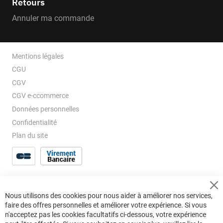
Retours
Annuler ma commande
Mentions légales
CGU
CGV
CGV e-ccommerce
Données personnelles
Confidentialité
Plan du site
Cl
Nous utilisons des cookies pour nous aider à améliorer nos services,
Co
faire des offres personnelles et améliorer votre expérience. Si vous
Ba
n'acceptez pas les cookies facultatifs ci-dessous, votre expérience