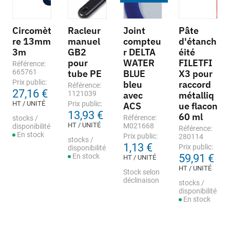
Circomèt
Racleur
Joint
Pâte
re 13mm
manuel
compteu
d'étanch
3m
GB2
r DELTA
éité
pour
WATER
FILETFI
Référence:
665761
tube PE
BLUE
X3 pour
Prix public:
bleu
raccord
Référence:
27,16 €
1121039
avec
métalliq
HT / UNITÉ
Prix public:
ACS
ue flacon
13,93 €
60 ml
Référence:
stocks /
HT / UNITÉ
M021668
disponibilité
Référence:
En stock
Prix public:
280114
stocks /
1,13 €
Prix public:
disponibilité
En stock
59,91 €
HT / UNITÉ
HT / UNITÉ
Stock selon
déclinaison
stocks /
disponibilité
En stock