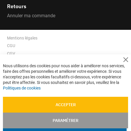
Retours
Annuler ma commande
Mentions légales
CGU
CGV
CGV e-ccommerce
Cl
Nous utilisons des cookies pour nous aider à améliorer nos services,
Co
Données personnelles
faire des offres personnelles et améliorer votre expérience. Si vous
Ba
Confidentialité
n'acceptez pas les cookies facultatifs ci-dessous, votre expérience
peut être affectée. Si vous souhaitez en savoir plus, veuillez lire la
Plan du site
Politiques de cookies
ACCEPTER
PARAMÉTRER