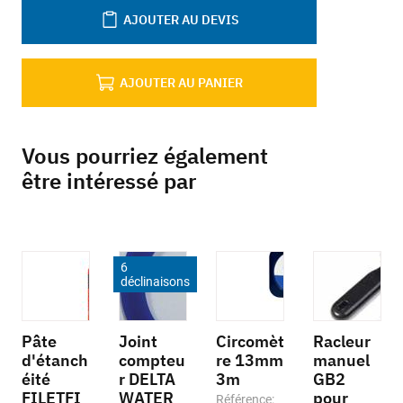
AJOUTER AU DEVIS
AJOUTER AU PANIER
Vous pourriez également
être intéressé par
6
déclinaisons
Pâte
Joint
Circomèt
Racleur
d'étanch
compteu
re 13mm
manuel
éité
r DELTA
3m
GB2
FILETFI
WATER
pour
Référence: