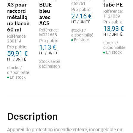
X3 pour
BLUE
665761
tube PE
Prix public:
raccord
bleu
Référence:
27,16 €
métalliq
avec
1121039
HT / UNITÉ
Prix public:
ue flacon
ACS
13,93 €
60 ml
Référence:
stocks /
HT / UNITÉ
M021668
disponibilité
Référence:
En stock
Prix public:
280114
stocks /
1,13 €
Prix public:
disponibilité
59,91 €
En stock
HT / UNITÉ
HT / UNITÉ
Stock selon
déclinaison
stocks /
disponibilité
En stock
Description
Appareil de protection incendie enterré, incongelable ou