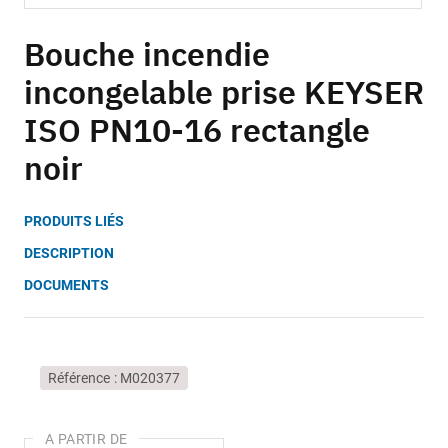
Skip
to
Bouche incendie
the
incongelable prise KEYSER
beginning
of
ISO PN10-16 rectangle
the
images
noir
gallery
PRODUITS LIÉS
DESCRIPTION
DOCUMENTS
Référence
M020377