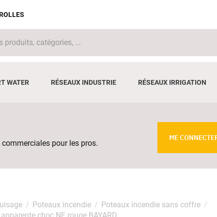
IROLLES
T WATER
RÉSEAUX INDUSTRIE
RÉSEAUX IRRIGATION
ME CONNECTE
 commerciales pour les pros.
puisage
Poteaux incendie
Poteaux incendie sans coffre
e apparente choc NF rouge BAYARD