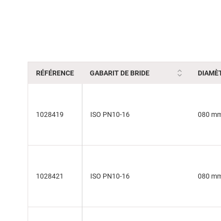
beginning
of
the
images
gallery
RÉFÉRENCE
GABARIT DE BRIDE
DIAMÈT
1028419
ISO PN10-16
080 m
1028421
ISO PN10-16
080 m