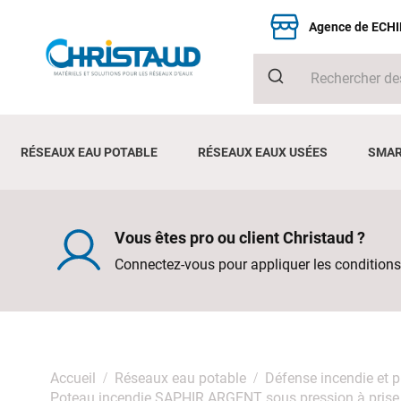
Agence de ECH
RÉSEAUX EAU POTABLE
RÉSEAUX EAUX USÉES
SMAR
Vous êtes pro ou client Christaud ?
Connectez-vous pour appliquer les conditions
Accueil
Réseaux eau potable
Défense incendie et 
Poteau incendie SAPHIR ARGENT sous pression à pris