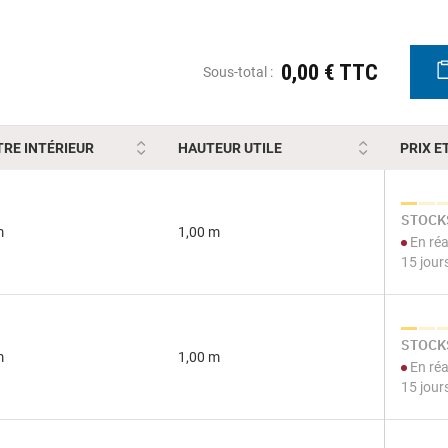
0,00 € TTC
Sous-total :
RE INTÉRIEUR
HAUTEUR UTILE
PRIX E
STOCKS
m
1,00 m
En réa
15 jour
STOCKS
m
1,00 m
En réa
15 jour