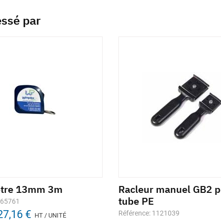
essé par
ètre 13mm 3m
Racleur manuel GB2 p
tube PE
665761
27,16 €
Référence: 1121039
HT / UNITÉ