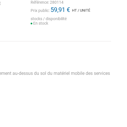
Référence: 280114
É
59,91 €
Prix public:
HT / UNITÉ
stocks / disponibilité
En stock
dement au-dessus du sol du matériel mobile des services