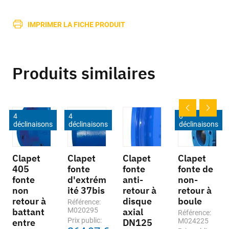
IMPRIMER LA FICHE PRODUIT
Produits similaires
4
4
8
déclinaisons
déclinaisons
déclinaisons
Clapet
Clapet
Clapet
Clapet
405
fonte
fonte
fonte de
fonte
d'extrém
anti-
non-
non
ité 37bis
retour à
retour à
retour à
disque
boule
Référence:
battant
M020295
axial
Référence:
Prix public:
entre
DN125
M024225