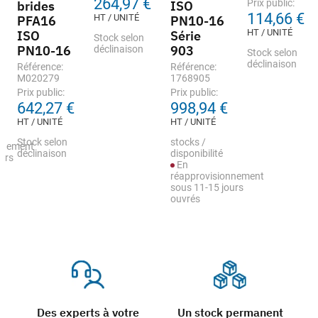
264,97 €
Prix public:
brides
ISO
114,66 €
HT / UNITÉ
PFA16
PN10-16
HT / UNITÉ
ISO
Série
Stock selon
PN10-16
903
déclinaison
Stock selon
déclinaison
Référence:
Référence:
M020279
1768905
Prix public:
Prix public:
642,27 €
998,94 €
HT / UNITÉ
HT / UNITÉ
Stock selon
stocks /
nnement
déclinaison
disponibilité
urs
En
réapprovisionnement
sous 11-15 jours
ouvrés
Des experts à votre
Un stock permanent