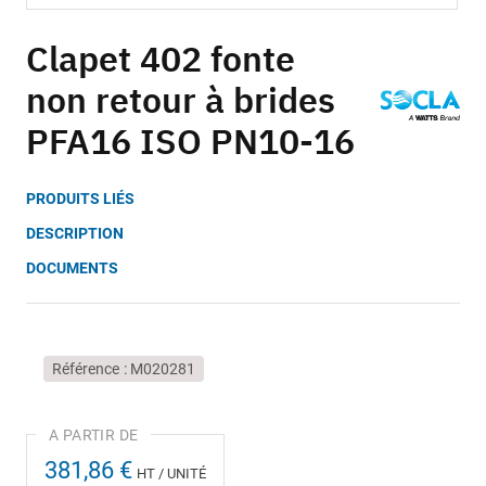
Skip
to
Clapet 402 fonte
the
non retour à brides
beginning
of
PFA16 ISO PN10-16
the
images
gallery
PRODUITS LIÉS
DESCRIPTION
DOCUMENTS
Référence
M020281
381,86 €
HT / UNITÉ