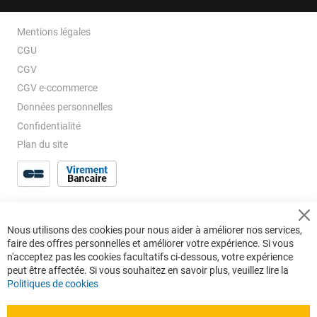
Mentions légales
CGU
CGV
CGV e-ccommerce
Données personnelles
Confidentialité
Plan du site
Cl
Nous utilisons des cookies pour nous aider à améliorer nos services,
Co
faire des offres personnelles et améliorer votre expérience. Si vous
Ba
n'acceptez pas les cookies facultatifs ci-dessous, votre expérience
peut être affectée. Si vous souhaitez en savoir plus, veuillez lire la
Politiques de cookies