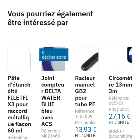
Vous pourriez également
être intéressé par
6
déclinaisons
Pâte
Joint
Racleur
Circomèt
d'étanch
compteu
manuel
re 13mm
éité
r DELTA
GB2
3m
FILETFI
WATER
pour
Référence:
X3 pour
BLUE
tube PE
665761
Prix public:
raccord
bleu
Référence:
27,16 €
métalliq
avec
1121039
Prix public:
HT / UNITÉ
ue flacon
ACS
13,93 €
60 ml
Référence:
stocks /
HT / UNITÉ
M021668
disponibilité
Référence: