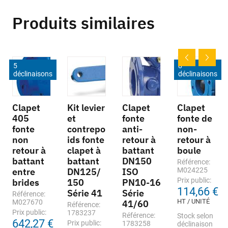
Produits similaires
5
8
déclinaisons
déclinaisons
Clapet
Kit levier
Clapet
Clapet
405
et
fonte
fonte de
fonte
contrepo
anti-
non-
non
ids fonte
retour à
retour à
retour à
clapet à
battant
boule
battant
battant
DN150
Référence:
entre
DN125/
ISO
M024225
Prix public:
brides
150
PN10-16
114,66 €
Série 41
Série
Référence:
HT / UNITÉ
M027670
41/60
Référence:
Prix public:
1783237
Référence:
Stock selon
642,27 €
Prix public:
1783258
déclinaison