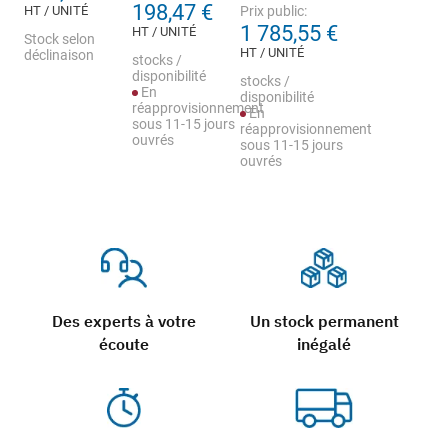
198,47 €
HT / UNITÉ
Prix public:
1 785,55 €
HT / UNITÉ
Stock selon
HT / UNITÉ
déclinaison
stocks /
disponibilité
stocks /
En
disponibilité
réapprovisionnement
En
sous 11-15 jours
réapprovisionnement
ouvrés
sous 11-15 jours
ouvrés
Des experts à votre
Un stock permanent
écoute
inégalé