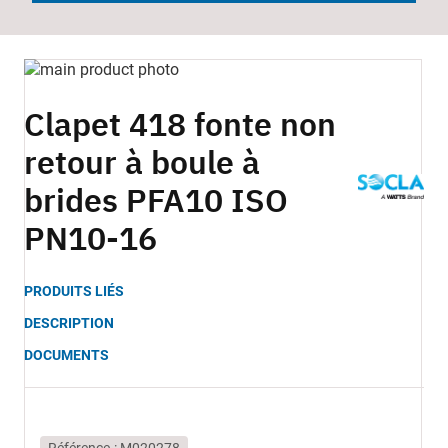
Skip
to
Skip
the
to
Clapet 418 fonte non
end
the
retour à boule à
of
beginning
the
of
brides PFA10 ISO
images
the
gallery
images
PN10-16
gallery
PRODUITS LIÉS
DESCRIPTION
DOCUMENTS