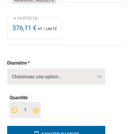
Référence
M020278
376,11 €
HT / UNITÉ
Diamètre
Quantité
-
+