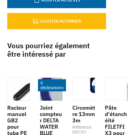
AJOUTER AU DEVIS
AJOUTER AU PANIER
Vous pourriez également
être intéressé par
6
déclinaisons
Racleur
Joint
Circomèt
Pâte
manuel
compteu
re 13mm
d'étanch
GB2
r DELTA
3m
éité
pour
WATER
FILETFI
Référence:
tube PE
BLUE
665761
X3 pour