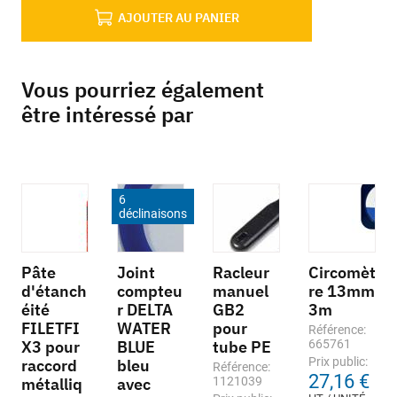
AJOUTER AU PANIER
Vous pourriez également
être intéressé par
6
déclinaisons
Pâte
Joint
Racleur
Circomèt
d'étanch
compteu
manuel
re 13mm
éité
r DELTA
GB2
3m
FILETFI
WATER
pour
Référence:
X3 pour
BLUE
tube PE
665761
Prix public:
raccord
bleu
Référence:
27,16 €
métalliq
avec
1121039