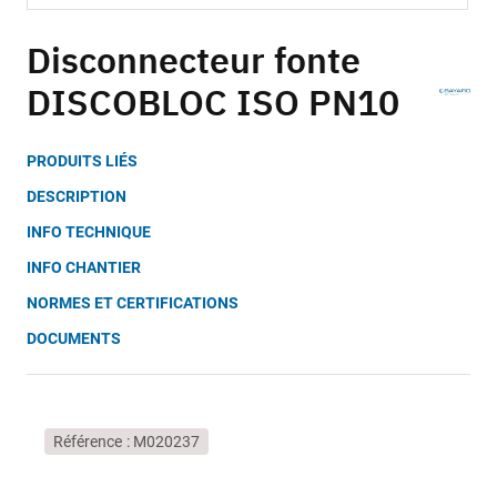
Skip
to
Disconnecteur fonte
the
DISCOBLOC ISO PN10
beginning
of
the
PRODUITS LIÉS
images
gallery
DESCRIPTION
INFO TECHNIQUE
INFO CHANTIER
NORMES ET CERTIFICATIONS
DOCUMENTS
Référence
M020237