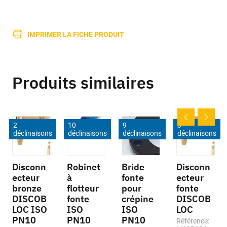
IMPRIMER LA FICHE PRODUIT
Produits similaires
2
10
9
3
déclinaisons
déclinaisons
déclinaisons
déclinaisons
Disconn
Robinet
Bride
Disconn
ecteur
à
fonte
ecteur
bronze
flotteur
pour
fonte
DISCOB
fonte
crépine
DISCOB
LOC ISO
ISO
ISO
LOC
PN10
PN10
PN10
Référence: