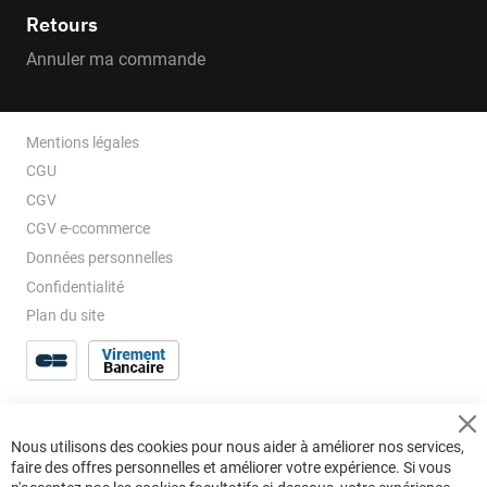
Retours
Annuler ma commande
Mentions légales
CGU
CGV
CGV e-ccommerce
Données personnelles
Confidentialité
Plan du site
Cl
Nous utilisons des cookies pour nous aider à améliorer nos services,
Co
faire des offres personnelles et améliorer votre expérience. Si vous
Ba