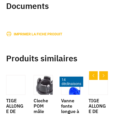
Documents
IMPRIMER LA FICHE PRODUIT
Produits similaires
14
déclinaisons
TIGE
Cloche
Vanne
TIGE
ALLONG
POM
fonte
ALLONG
E DE
mâle
longue à
E DE