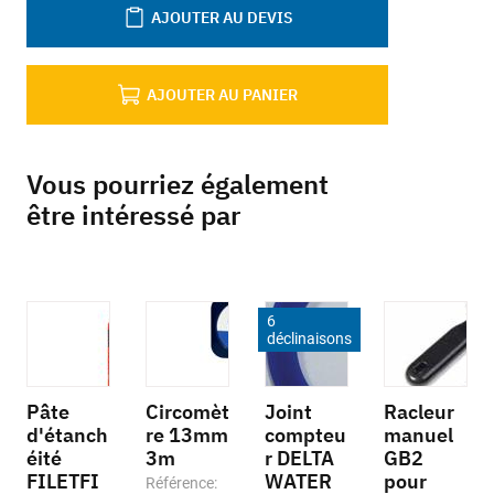
AJOUTER AU DEVIS
AJOUTER AU PANIER
Vous pourriez également
être intéressé par
6
déclinaisons
Pâte
Circomèt
Joint
Racleur
d'étanch
re 13mm
compteu
manuel
éité
3m
r DELTA
GB2
FILETFI
WATER
pour
Référence: