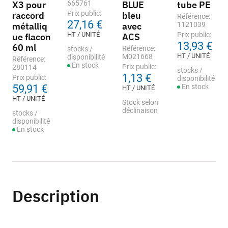
X3 pour
665761
BLUE
tube PE
Prix public:
raccord
bleu
Référence:
27,16 €
métalliq
avec
1121039
HT / UNITÉ
Prix public:
ue flacon
ACS
13,93 €
60 ml
Référence:
stocks /
HT / UNITÉ
M021668
disponibilité
Référence:
En stock
Prix public:
280114
stocks /
1,13 €
Prix public:
disponibilité
59,91 €
En stock
HT / UNITÉ
HT / UNITÉ
Stock selon
déclinaison
stocks /
disponibilité
En stock
Description