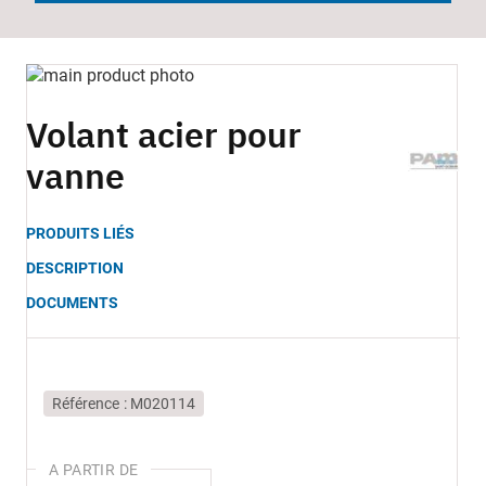
Skip
to
Skip
the
to
Volant acier pour
end
the
vanne
of
beginning
the
of
images
the
PRODUITS LIÉS
gallery
images
gallery
DESCRIPTION
DOCUMENTS
Référence
M020114