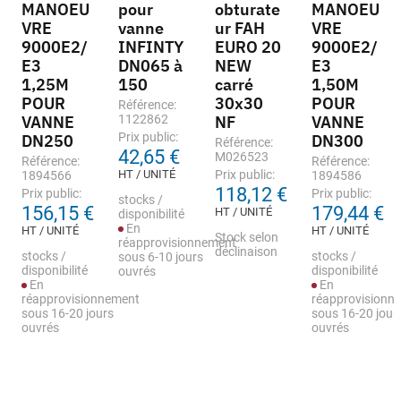
MANOEU
pour
obturate
MANOEU
VRE
vanne
ur FAH
VRE
9000E2/
INFINTY
EURO 20
9000E2/
E3
DN065 à
NEW
E3
1,25M
150
carré
1,50M
POUR
30x30
POUR
Référence:
VANNE
1122862
NF
VANNE
Prix public:
DN250
DN300
Référence:
42,65 €
M026523
Référence:
Référence:
HT / UNITÉ
Prix public:
1894566
1894586
118,12 €
Prix public:
Prix public:
stocks /
156,15 €
179,44 €
HT / UNITÉ
disponibilité
En
HT / UNITÉ
HT / UNITÉ
Stock selon
réapprovisionnement
déclinaison
stocks /
stocks /
sous 6-10 jours
disponibilité
disponibilité
ouvrés
En
En
réapprovisionnement
réapprovisionn
sous 16-20 jours
sous 16-20 jour
ouvrés
ouvrés