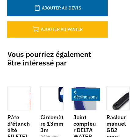
AJOUTER AU DEVIS
AJOUTER AU PANIER
Vous pourriez également
être intéressé par
6
déclinaisons
Pâte
Circomèt
Joint
Racleur
d'étanch
re 13mm
compteu
manuel
éité
3m
r DELTA
GB2
FILETFI
WATER
pour