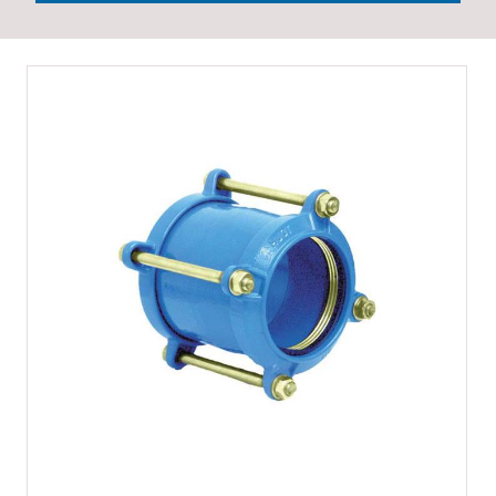
Skip
to
the
end
of
the
images
gallery