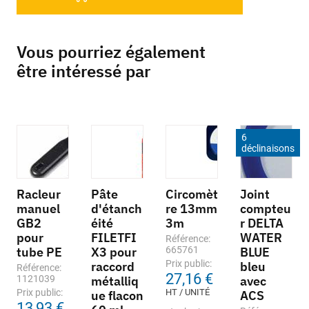
Vous pourriez également
être intéressé par
6
déclinaisons
Racleur
Pâte
Circomèt
Joint
manuel
d'étanch
re 13mm
compteu
GB2
éité
3m
r DELTA
pour
FILETFI
WATER
Référence:
tube PE
X3 pour
665761
BLUE
Prix public:
raccord
bleu
Référence:
27,16 €
1121039
métalliq
avec
Prix public:
HT / UNITÉ
ue flacon
ACS
13,93 €