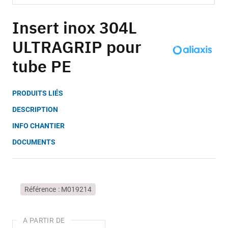
Skip
to
Insert inox 304L
the
ULTRAGRIP pour
beginning
of
tube PE
the
images
gallery
PRODUITS LIÉS
DESCRIPTION
INFO CHANTIER
DOCUMENTS
Référence
M019214