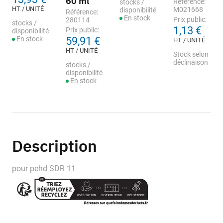
60 ml
Référence:
stocks /
HT / UNITÉ
M021668
disponibilité
Référence:
En stock
Prix public:
280114
stocks /
1,13 €
Prix public:
disponibilité
En stock
59,91 €
HT / UNITÉ
HT / UNITÉ
Stock selon
déclinaison
stocks /
disponibilité
En stock
Description
pour pehd SDR 11