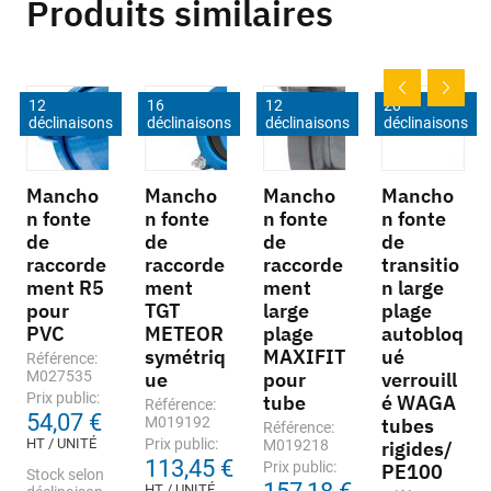
Produits similaires
12
16
12
20
déclinaisons
déclinaisons
déclinaisons
déclinaisons
Mancho
Mancho
Mancho
Mancho
n fonte
n fonte
n fonte
n fonte
de
de
de
de
raccorde
raccorde
raccorde
transitio
ment R5
ment
ment
n large
pour
TGT
large
plage
PVC
METEOR
plage
autobloq
symétriq
MAXIFIT
ué
Référence:
M027535
ue
pour
verrouill
Prix public:
tube
é WAGA
Référence:
54,07 €
M019192
tubes
Référence:
HT / UNITÉ
Prix public:
M019218
rigides/
113,45 €
Prix public:
PE100
Stock selon
HT / UNITÉ