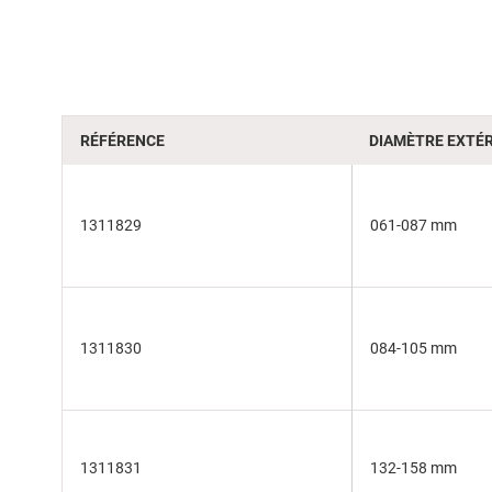
of
the
images
gallery
RÉFÉRENCE
DIAMÈTRE EXTÉR
1311829
061-087 mm
1311830
084-105 mm
1311831
132-158 mm