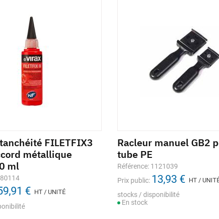
étanchéité FILETFIX3
Racleur manuel GB2 p
ccord métallique
tube PE
60 ml
Référence: 1121039
13,93 €
280114
Prix public:
HT / UNIT
59,91 €
HT / UNITÉ
stocks / disponibilité
En stock
onibilité