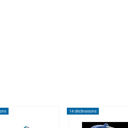
t
sons
14 déclinaisons