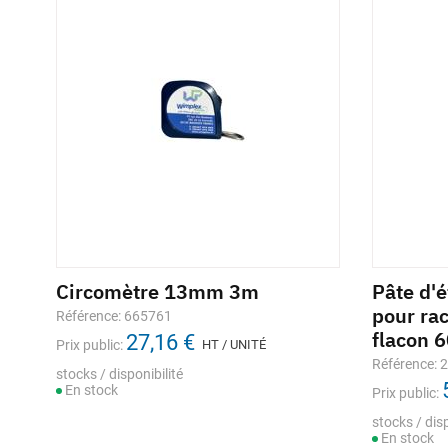
Circomètre 13mm 3m
Pâte d'
pour ra
Référence: 665761
flacon 
27,16 €
Prix public:
HT / UNITÉ
Référence: 
stocks / disponibilité
En stock
Prix public:
stocks / disp
En stock