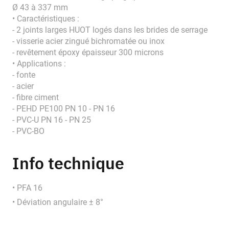
Ø 43 à 337 mm
• Caractéristiques :
- 2 joints larges HUOT logés dans les brides de serrage
- visserie acier zingué bichromatée ou inox
- revêtement époxy épaisseur 300 microns
• Applications :
- fonte
- acier
- fibre ciment
- PEHD PE100 PN 10 - PN 16
- PVC-U PN 16 - PN 25
- PVC-BO
Info technique
• PFA 16
• Déviation angulaire ± 8°