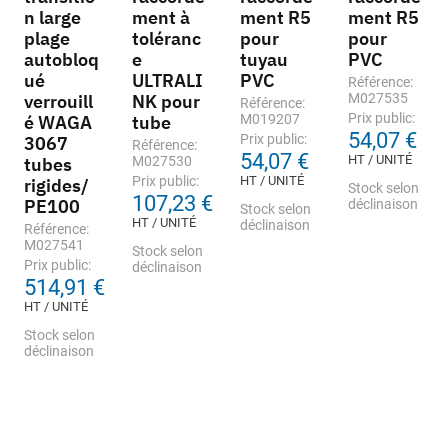
n large
ment à
ment R5
ment R5
plage
toléranc
pour
pour
autobloq
e
tuyau
PVC
ué
ULTRALI
PVC
Référence:
verrouill
NK pour
M027535
Référence:
Prix public:
é WAGA
tube
M019207
54,07 €
Prix public:
3067
Référence:
54,07 €
HT / UNITÉ
tubes
M027530
Prix public:
HT / UNITÉ
rigides/
Stock selon
107,23 €
PE100
déclinaison
Stock selon
HT / UNITÉ
déclinaison
Référence:
M027541
Stock selon
Prix public:
déclinaison
514,91 €
HT / UNITÉ
Stock selon
déclinaison