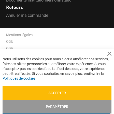
Documents institutionnels Christaud
Retours
Annuler ma commande
Mentions légales
CGU
CGV
CGV e-ccommerce
Cl
Nous utilisons des cookies pour nous aider à améliorer nos services,
Co
Données personnelles
faire des offres personnelles et améliorer votre expérience. Si vous
Ba
Confidentialité
n'acceptez pas les cookies facultatifs ci-dessous, votre expérience
peut être affectée. Si vous souhaitez en savoir plus, veuillez lire la
Plan du site
Politiques de cookies
ACCEPTER
PARAMÉTRER