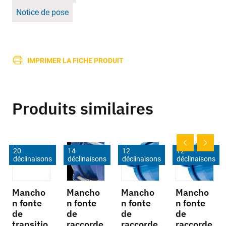
Notice de pose
IMPRIMER LA FICHE PRODUIT
Produits similaires
20
14
12
12
déclinaisons
déclinaisons
déclinaisons
déclinaisons
Mancho
Mancho
Mancho
Mancho
n fonte
n fonte
n fonte
n fonte
de
de
de
de
transitio
raccorde
raccorde
raccorde