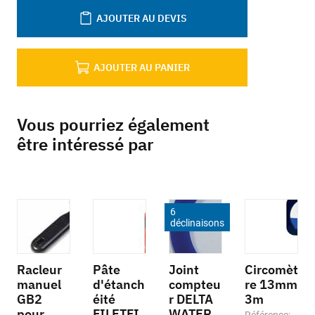
AJOUTER AU DEVIS
AJOUTER AU PANIER
Vous pourriez également
être intéressé par
6
déclinaisons
Racleur
Pâte
Joint
Circomèt
manuel
d'étanch
compteu
re 13mm
GB2
éité
r DELTA
3m
pour
FILETFI
WATER