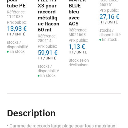
Référence:
tube PE
X3 pour
BLUE
665761
Prix public:
raccord
bleu
Référence:
27,16 €
1121039
métalliq
avec
Prix public:
HT / UNITÉ
ue flacon
ACS
13,93 €
60 ml
Référence:
stocks /
HT / UNITÉ
M021668
disponibilité
Référence:
En stock
Prix public:
280114
stocks /
1,13 €
Prix public:
disponibilité
En stock
59,91 €
HT / UNITÉ
HT / UNITÉ
Stock selon
déclinaison
stocks /
disponibilité
En stock
Description
• Gamme de raccords large plage pour tous matériaux :