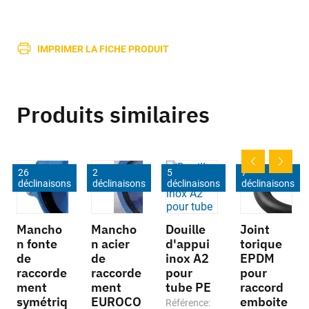
IMPRIMER LA FICHE PRODUIT
Produits similaires
26
2
5
7
déclinaisons
déclinaisons
déclinaisons
déclinaisons
Mancho
Mancho
Douille
Joint
n fonte
n acier
d'appui
torique
de
de
inox A2
EPDM
raccorde
raccorde
pour
pour
ment
ment
tube PE
raccord
symétriq
EUROCO
emboite
Référence: