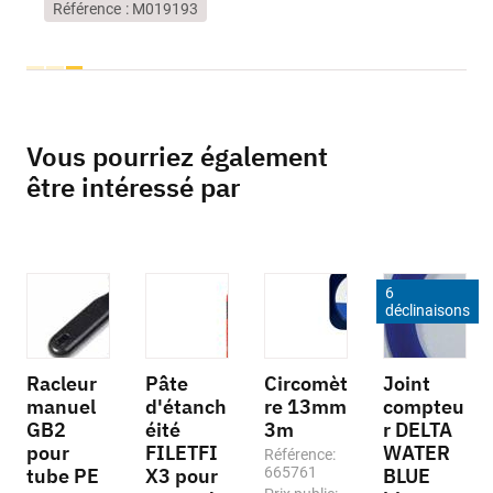
Référence
M019193
loading...
Vous pourriez également
être intéressé par
6
déclinaisons
Racleur
Pâte
Circomèt
Joint
manuel
d'étanch
re 13mm
compteu
GB2
éité
3m
r DELTA
pour
FILETFI
WATER
Référence:
tube PE
X3 pour
665761
BLUE