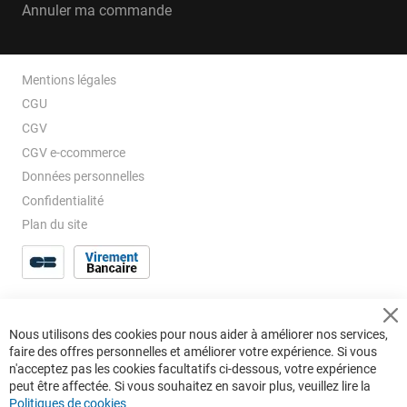
Annuler ma commande
Mentions légales
CGU
CGV
CGV e-ccommerce
Données personnelles
Confidentialité
Plan du site
Cl
Nous utilisons des cookies pour nous aider à améliorer nos services,
Co
faire des offres personnelles et améliorer votre expérience. Si vous
Ba
n'acceptez pas les cookies facultatifs ci-dessous, votre expérience
peut être affectée. Si vous souhaitez en savoir plus, veuillez lire la
Politiques de cookies