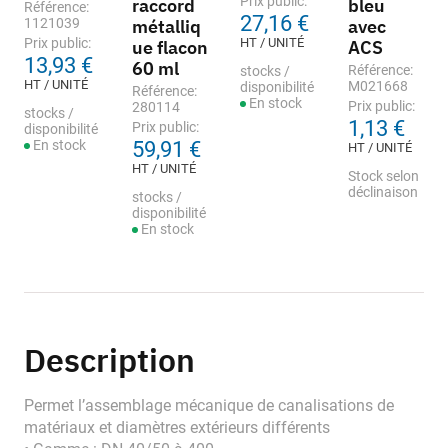
Prix public:
raccord
bleu
Référence:
27,16 €
1121039
métalliq
avec
Prix public:
HT / UNITÉ
ue flacon
ACS
13,93 €
60 ml
Référence:
stocks /
HT / UNITÉ
M021668
disponibilité
Référence:
En stock
Prix public:
280114
stocks /
1,13 €
Prix public:
disponibilité
En stock
59,91 €
HT / UNITÉ
HT / UNITÉ
Stock selon
déclinaison
stocks /
disponibilité
En stock
Description
Permet l’assemblage mécanique de canalisations de
matériaux et diamètres extérieurs différents