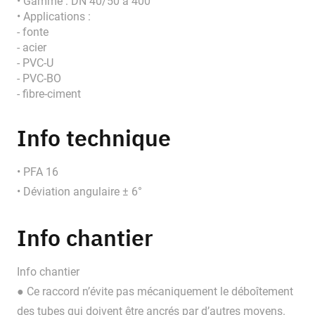
• Gamme : DN 40/50 à 400
• Applications :
- fonte
- acier
- PVC-U
- PVC-BO
- fibre-ciment
Info technique
• PFA 16
• Déviation angulaire ± 6°
Info chantier
Info chantier
● Ce raccord n’évite pas mécaniquement le déboîtement
des tubes qui doivent être ancrés par d’autres moyens.