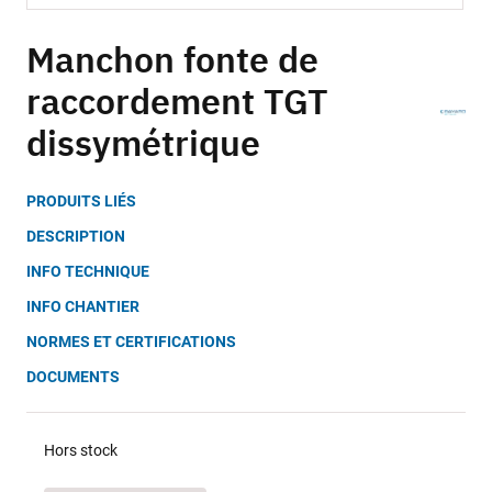
Skip
to
Manchon fonte de
the
raccordement TGT
beginning
of
dissymétrique
the
images
gallery
PRODUITS LIÉS
DESCRIPTION
INFO TECHNIQUE
INFO CHANTIER
NORMES ET CERTIFICATIONS
DOCUMENTS
Hors stock