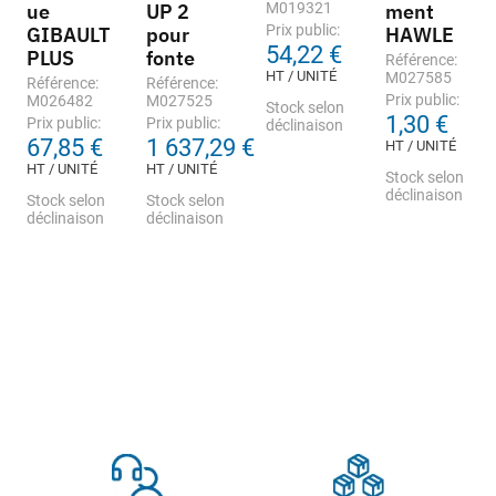
ue
UP 2
M019321
ment
Prix public:
GIBAULT
pour
HAWLE
54,22 €
PLUS
fonte
Référence:
HT / UNITÉ
M027585
Référence:
Référence:
Prix public:
M026482
M027525
Stock selon
1,30 €
Prix public:
Prix public:
déclinaison
67,85 €
1 637,29 €
HT / UNITÉ
HT / UNITÉ
HT / UNITÉ
Stock selon
déclinaison
Stock selon
Stock selon
déclinaison
déclinaison