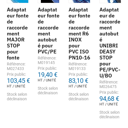
Adaptat
Adaptat
Adaptat
Adaptat
eur fonte
eur fonte
eur fonte
eur de
de
de
de
raccorde
raccorde
raccorde
raccorde
ment
ment
ment
ment R6
autobut
MAJOR
autobut
INOX
é
STOP
é pour
pour
UNIBRI
pour
PVC/PE
PVC ISO
DEASY
fonte
PN10-16
STOP
Référence:
M019145
pour
Référence:
Référence:
Prix public:
M027433
M019133
PE/PVC-
19,40 €
Prix public:
Prix public:
U/BO
103,45 €
83,10 €
HT / UNITÉ
Référence:
HT / UNITÉ
HT / UNITÉ
M026475
Stock selon
Prix public:
déclinaison
Stock selon
Stock selon
94,68 €
déclinaison
déclinaison
HT / UNITÉ
Stock selon
déclinaison