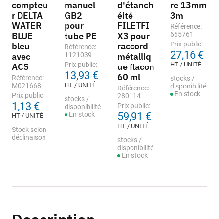
compteu
manuel
d'étanch
re 13mm
r DELTA
GB2
éité
3m
WATER
pour
FILETFI
Référence:
BLUE
tube PE
X3 pour
665761
Prix public:
bleu
raccord
Référence:
27,16 €
avec
1121039
métalliq
Prix public:
HT / UNITÉ
ACS
ue flacon
13,93 €
60 ml
Référence:
stocks /
HT / UNITÉ
M021668
disponibilité
Référence:
En stock
Prix public:
280114
stocks /
1,13 €
Prix public:
disponibilité
En stock
59,91 €
HT / UNITÉ
HT / UNITÉ
Stock selon
déclinaison
stocks /
disponibilité
En stock