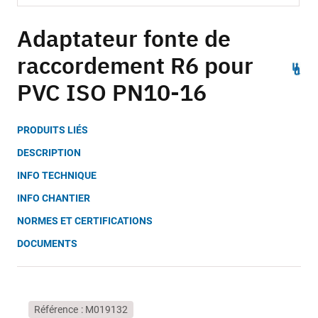
Skip
to
Adaptateur fonte de
the
raccordement R6 pour
beginning
of
PVC ISO PN10-16
the
images
gallery
PRODUITS LIÉS
DESCRIPTION
INFO TECHNIQUE
INFO CHANTIER
NORMES ET CERTIFICATIONS
DOCUMENTS
Référence
M019132