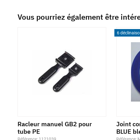
Vous pourriez également être intér
6 déclinais
Racleur manuel GB2 pour
Joint c
tube PE
BLUE bl
Référence: 1121039
Référence: