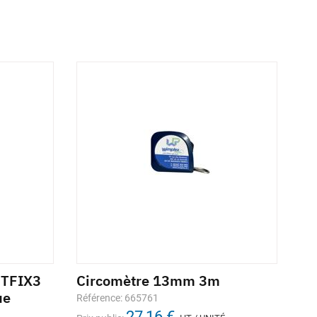
ETFIX3
Circomètre 13mm 3m
ue
Référence: 665761
27,16 €