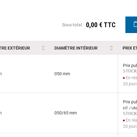
0,00 € TTC
Sous-total :
TRE EXTÉRIEUR
DIAMÈTRE INTÉRIEUR
PRIX E
Prix pub
STOCK
m
050 mm
En ré
20 jour
Prix pub
HT / UN
m
050/65 mm
STOCK
En ré
20 jour