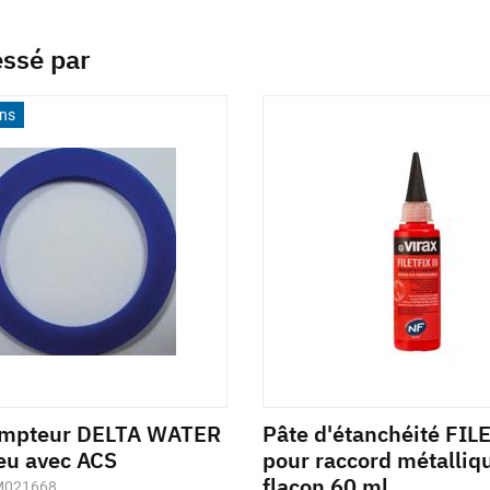
essé par
ons
ompteur DELTA WATER
Pâte d'étanchéité FIL
eu avec ACS
pour raccord métalliq
flacon 60 ml
 M021668