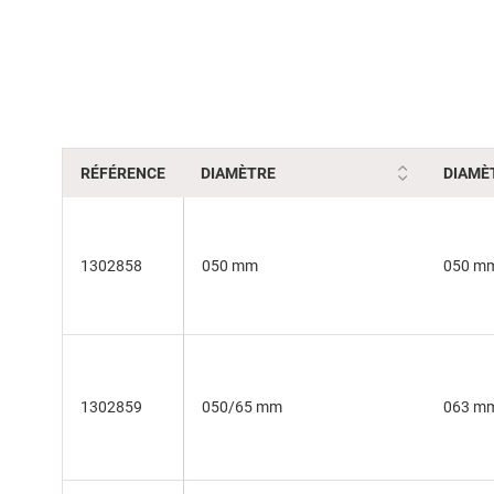
of
the
images
gallery
RÉFÉRENCE
DIAMÈTRE
DIAMÈ
1302858
050 mm
050 m
1302859
050/65 mm
063 m