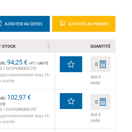
AJOUTER AU DEVIS
AJOUTER AU PANIER
T STOCK
QUANTITÉ
94,25 €
lic:
HT / UNITÉ
0
S / DISPONIBILITÉ
approvisionnement sous 16-
Soit 0
s ouvrés
Unité
102,97 €
lic:
0
ITÉ
S / DISPONIBILITÉ
Soit 0
approvisionnement sous 16-
Unité
s ouvrés