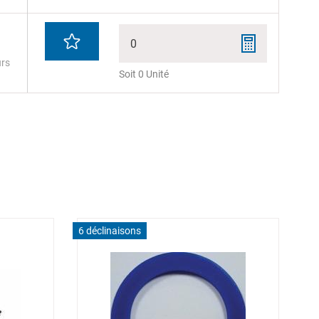
0
urs
Soit 0 Unité
6 déclinaisons