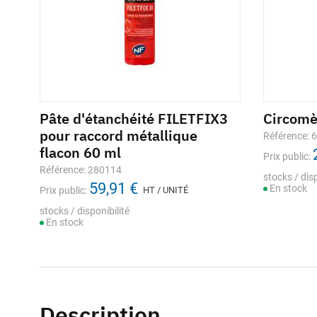
Pâte d'étanchéité FILETFIX3
Circom
pour raccord métallique
Référence: 
flacon 60 ml
Prix public:
Référence: 280114
stocks / disp
59,91 €
En stock
Prix public:
HT / UNITÉ
stocks / disponibilité
En stock
Description