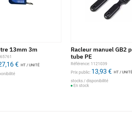
ètre 13mm 3m
Racleur manuel GB2 p
tube PE
665761
27,16 €
Référence: 1121039
HT / UNITÉ
13,93 €
Prix public:
HT / UNIT
onibilité
stocks / disponibilité
En stock