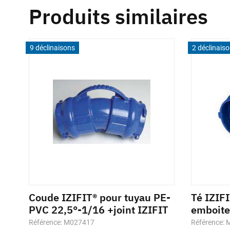
Produits similaires
9 déclinaisons
2 déclinais
1/4
Coude IZIFIT® pour tuyau PE-
Té IZIF
PVC 22,5°-1/16 +joint IZIFIT
emboite
Référence: M027417
Référence: