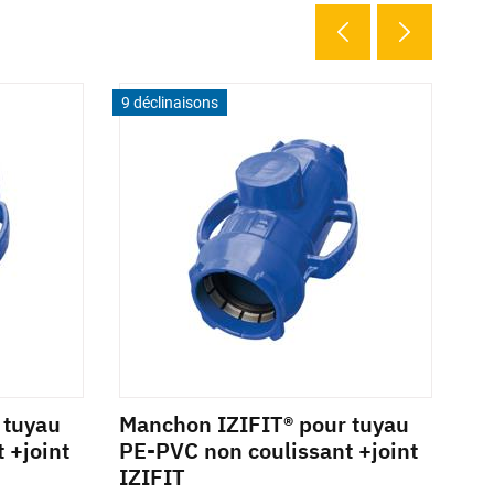
9 déclinaisons
19 
 tuyau
Manchon IZIFIT® pour tuyau
Co
 +joint
PE-PVC non coulissant +joint
22
IZIFIT
Réf