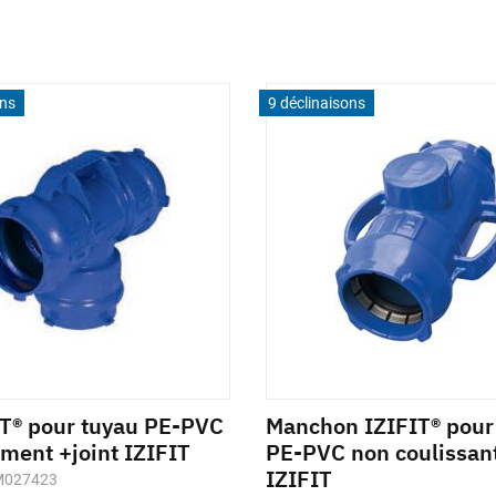
ons
9 déclinaisons
IT® pour tuyau PE-PVC
Manchon IZIFIT® pour
ment +joint IZIFIT
PE-PVC non coulissant
IZIFIT
 M027423