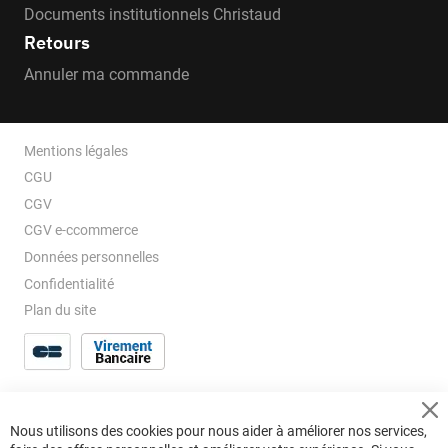
Documents institutionnels Christaud
Retours
Annuler ma commande
Mentions légales
CGU
CGV
CGV e-ccommerce
Données personnelles
Confidentialité
Plan du site
Cl
Nous utilisons des cookies pour nous aider à améliorer nos services,
Co