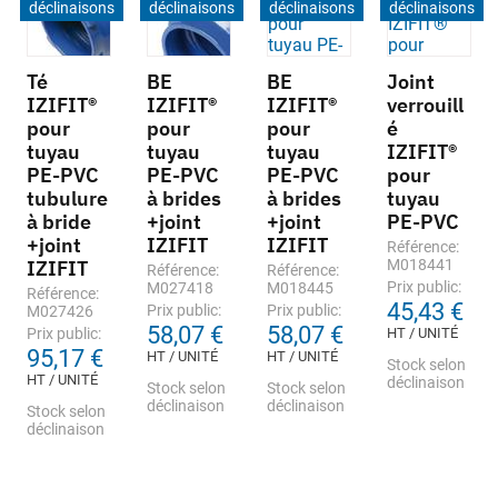
déclinaisons
déclinaisons
déclinaisons
déclinaisons
Té
BE
BE
Joint
IZIFIT®
IZIFIT®
IZIFIT®
verrouill
pour
pour
pour
é
tuyau
tuyau
tuyau
IZIFIT®
PE-PVC
PE-PVC
PE-PVC
pour
tubulure
à brides
à brides
tuyau
à bride
+joint
+joint
PE-PVC
+joint
IZIFIT
IZIFIT
Référence:
IZIFIT
M018441
Référence:
Référence:
Prix public:
M027418
M018445
Référence:
45,43 €
Prix public:
Prix public:
M027426
58,07 €
58,07 €
Prix public:
HT / UNITÉ
95,17 €
HT / UNITÉ
HT / UNITÉ
Stock selon
HT / UNITÉ
déclinaison
Stock selon
Stock selon
déclinaison
déclinaison
Stock selon
déclinaison