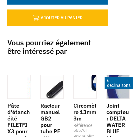
AJOUTER AU PANIER
Vous pourriez également
être intéressé par
6
déclinaisons
Pâte
Racleur
Circomèt
Joint
d'étanch
manuel
re 13mm
compteu
éité
GB2
3m
r DELTA
FILETFI
pour
WATER
Référence:
X3 pour
tube PE
665761
BLUE
Prix public: