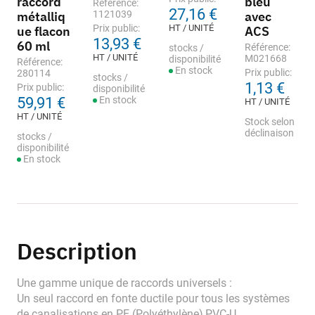
raccord
bleu
Référence:
27,16 €
métalliq
1121039
avec
Prix public:
HT / UNITÉ
ue flacon
ACS
13,93 €
60 ml
Référence:
stocks /
HT / UNITÉ
M021668
disponibilité
Référence:
En stock
Prix public:
280114
stocks /
1,13 €
Prix public:
disponibilité
59,91 €
En stock
HT / UNITÉ
HT / UNITÉ
Stock selon
déclinaison
stocks /
disponibilité
En stock
Description
Une gamme unique de raccords universels :
Un seul raccord en fonte ductile pour tous les systèmes
de canalisations en PE (Polyéthylène),PVC-U