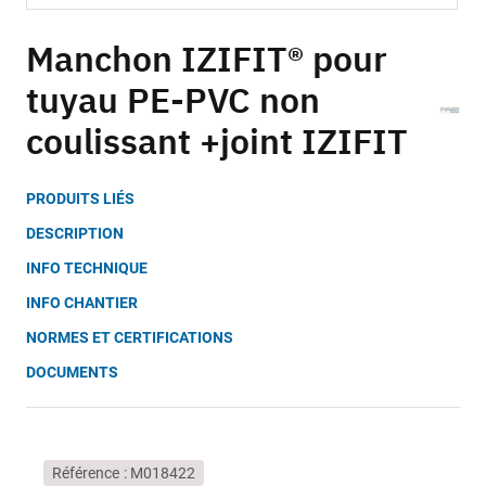
Skip
to
Manchon IZIFIT® pour
the
tuyau PE-PVC non
beginning
of
coulissant +joint IZIFIT
the
images
gallery
PRODUITS LIÉS
DESCRIPTION
INFO TECHNIQUE
INFO CHANTIER
NORMES ET CERTIFICATIONS
DOCUMENTS
Référence
M018422