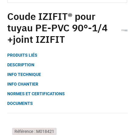
Skip
to
Coude IZIFIT® pour
the
tuyau PE-PVC 90°-1/4
beginning
of
+joint IZIFIT
the
images
gallery
PRODUITS LIÉS
DESCRIPTION
INFO TECHNIQUE
INFO CHANTIER
NORMES ET CERTIFICATIONS
DOCUMENTS
Référence
M018421