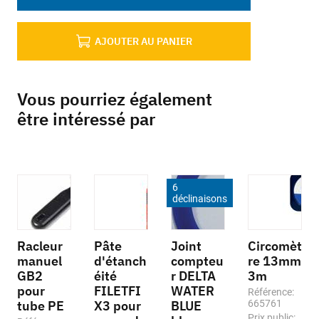
AJOUTER AU PANIER
Vous pourriez également
être intéressé par
6
déclinaisons
Racleur
Pâte
Joint
Circomèt
manuel
d'étanch
compteu
re 13mm
GB2
éité
r DELTA
3m
pour
FILETFI
WATER
Référence:
tube PE
X3 pour
BLUE
665761
Prix public: