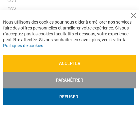
CGU
CGV
CGV e-ccommerce
Cl
Nous utilisons des cookies pour nous aider à améliorer nos services,
Co
Données personnelles
faire des offres personnelles et améliorer votre expérience. Si vous
Ba
Confidentialité
n'acceptez pas les cookies facultatifs ci-dessous, votre expérience
peut être affectée. Si vous souhaitez en savoir plus, veuillez lire la
Plan du site
Politiques de cookies
ACCEPTER
PARAMÉTRER
REFUSER