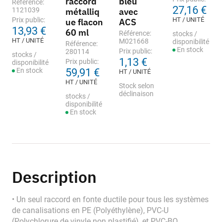
raccord
bleu
Référence:
27,16 €
1121039
métalliq
avec
Prix public:
HT / UNITÉ
ue flacon
ACS
13,93 €
60 ml
Référence:
stocks /
HT / UNITÉ
M021668
disponibilité
Référence:
En stock
Prix public:
280114
stocks /
1,13 €
Prix public:
disponibilité
En stock
59,91 €
HT / UNITÉ
HT / UNITÉ
Stock selon
déclinaison
stocks /
disponibilité
En stock
Description
• Un seul raccord en fonte ductile pour tous les systèmes
de canalisations en PE (Polyéthylène), PVC-U
(Polychlorure de vinyle non plastifié), et PVC-BO