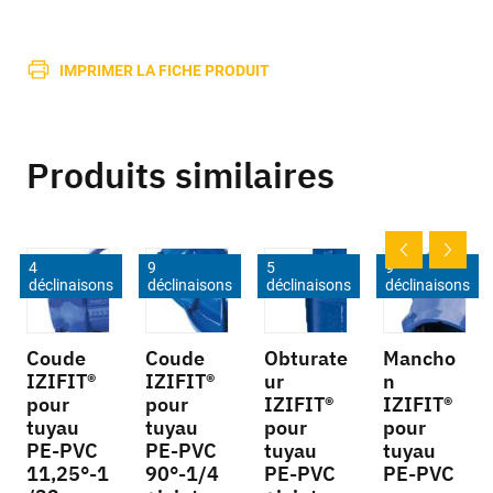
IMPRIMER LA FICHE PRODUIT
Produits similaires
4
9
5
9
déclinaisons
déclinaisons
déclinaisons
déclinaisons
Coude
Coude
Obturate
Mancho
IZIFIT®
IZIFIT®
ur
n
pour
pour
IZIFIT®
IZIFIT®
tuyau
tuyau
pour
pour
PE-PVC
PE-PVC
tuyau
tuyau
11,25°-1
90°-1/4
PE-PVC
PE-PVC