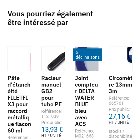
Vous pourriez également
être intéressé par
6
déclinaisons
Pâte
Racleur
Joint
Circomèt
d'étanch
manuel
compteu
re 13mm
éité
GB2
r DELTA
3m
FILETFI
pour
WATER
Référence:
X3 pour
tube PE
BLUE
665761
Prix public:
raccord
bleu
Référence:
27,16 €
métalliq
1121039
avec
Prix public:
HT / UNITÉ
ue flacon
ACS
13,93 €
60 ml
Référence:
stocks /
HT / UNITÉ
M021668
disponibilité
Référence: