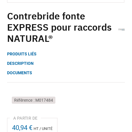
Skip
to
Contrebride fonte
the
EXPRESS pour raccords
beginning
of
NATURAL®
the
images
gallery
PRODUITS LIÉS
DESCRIPTION
DOCUMENTS
Référence
M017484
40,94 €
HT / UNITÉ