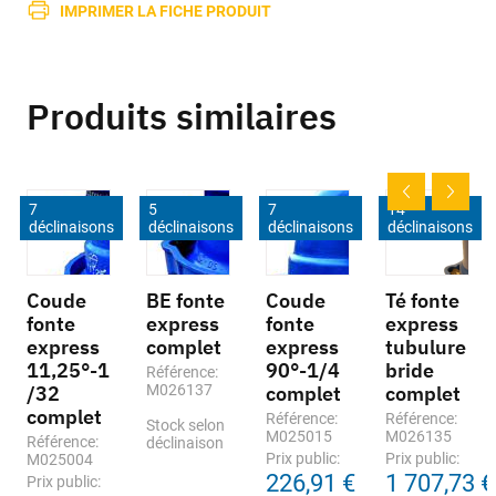
IMPRIMER LA FICHE PRODUIT
Produits similaires
7
5
7
14
déclinaisons
déclinaisons
déclinaisons
déclinaisons
Coude
BE fonte
Coude
Té fonte
fonte
express
fonte
express
express
complet
express
tubulure
11,25°-1
90°-1/4
bride
Référence:
/32
M026137
complet
complet
complet
Référence:
Référence:
Stock selon
M025015
M026135
Référence:
déclinaison
Prix public:
Prix public:
M025004
226,91 €
1 707,73 €
Prix public: