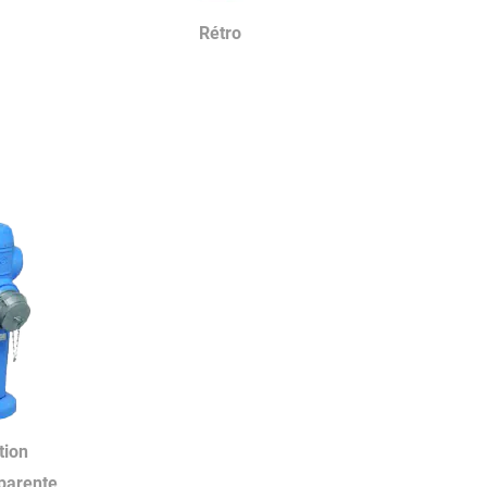
Ré
tro
tion
pparente