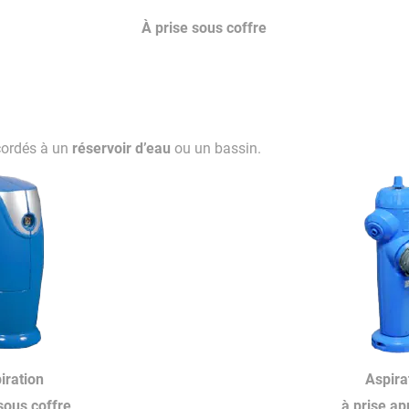
À prise sous coffre
réservoir d’eau
cordés à un
ou un bassin.
iration
Aspira
sous coffre
à prise a