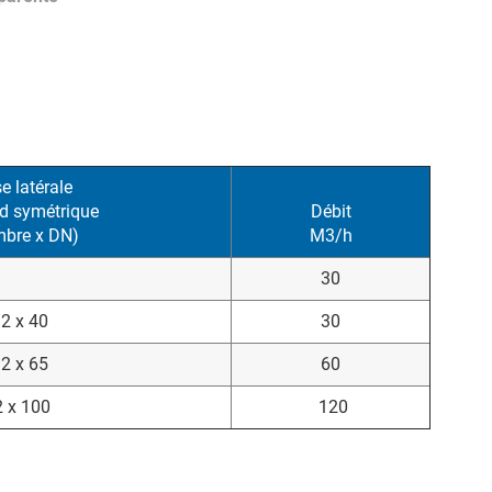
se latérale
d symétrique
Débit
mbre x DN)
M3/h
30
2 x 40
30
2 x 65
60
2 x 100
120