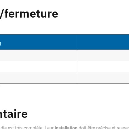
/fermeture
l
"
ntaire
installation
die est très complète. Leur
doit être précise et respe