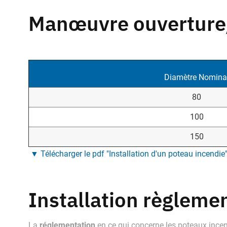
Manœuvre ouverture
Diamètre Nomina
80
100
150
▼ Télécharger le pdf "Installation d'un poteau incendie
Installation règleme
réglementation
La
en ce qui concerne les poteaux incen