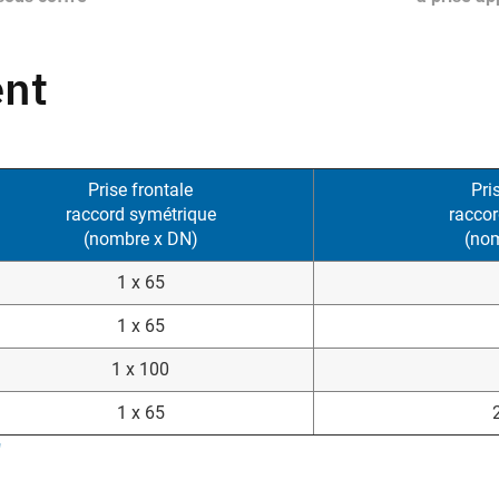
ent
Prise frontale
Pri
raccord symétrique
raccor
(nombre x DN)
(no
1 x 65
1 x 65
1 x 100
1 x 65
"