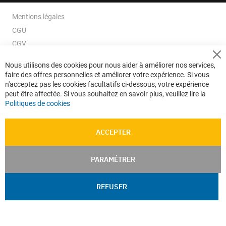
Mentions légales
CGU
CGV
CGV e-ccommerce
Cl
Nous utilisons des cookies pour nous aider à améliorer nos services,
Co
Données personnelles
faire des offres personnelles et améliorer votre expérience. Si vous
Ba
Confidentialité
n'acceptez pas les cookies facultatifs ci-dessous, votre expérience
peut être affectée. Si vous souhaitez en savoir plus, veuillez lire la
Plan du site
Politiques de cookies
ACCEPTER
PARAMÉTRER
REFUSER