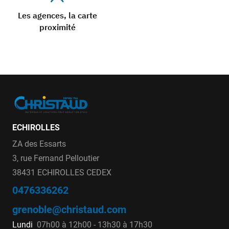
Les agences, la carte
proximité
ECHIROLLES
ZA des Essarts
3, rue Fernand Pelloutier
38431 ECHIROLLES CEDEX
0476336262
grenoble@christaud.com
Lundi
07h00 à 12h00 - 13h30 à 17h30