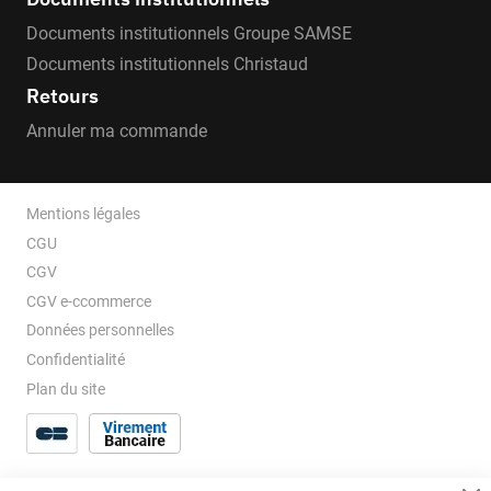
Documents institutionnels Groupe SAMSE
Documents institutionnels Christaud
Retours
Annuler ma commande
Mentions légales
CGU
CGV
CGV e-ccommerce
Données personnelles
Confidentialité
Plan du site