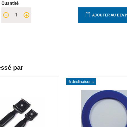
Quantité
-
+
AJOUTER AU DEVI
essé par
6 déclinaisons