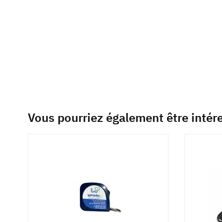
of
the
images
gallery
Vous pourriez également être intér