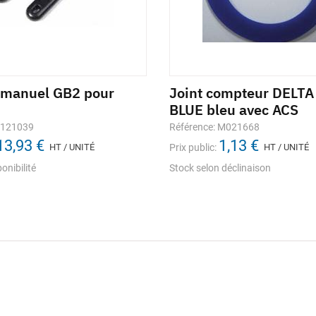
 manuel GB2 pour
Joint compteur DELT
BLUE bleu avec ACS
1121039
Référence: M021668
13,93 €
1,13 €
HT / UNITÉ
Prix public:
HT / UNITÉ
onibilité
Stock selon déclinaison