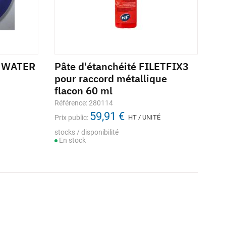
A WATER
Pâte d'étanchéité FILETFIX3
pour raccord métallique
flacon 60 ml
Référence: 280114
59,91 €
Prix public:
HT / UNITÉ
stocks / disponibilité
En stock