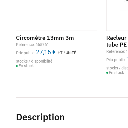
Circomètre 13mm 3m
Racleur
tube PE
Référence: 665761
27,16 €
Référence: 
Prix public:
HT / UNITÉ
Prix public:
stocks / disponibilité
En stock
stocks / disp
En stock
Description