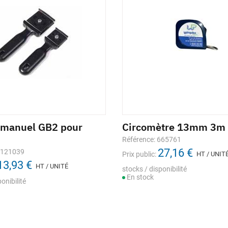
 manuel GB2 pour
Circomètre 13mm 3m
Référence: 665761
27,16 €
1121039
Prix public:
HT / UNIT
13,93 €
HT / UNITÉ
stocks / disponibilité
En stock
onibilité