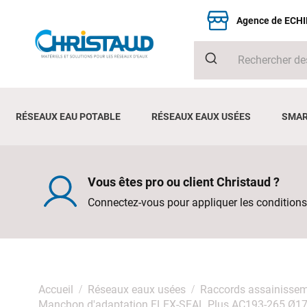
Agence de ECH
RÉSEAUX EAU POTABLE
RÉSEAUX EAUX USÉES
SMAR
Vous êtes pro ou client Christaud ?
Connectez-vous pour appliquer les conditions
Accueil
Réseaux eaux usées
Raccords assainisse
Manchon d'adaptation FLEX-SEAL Plus AC193-265 Ø17