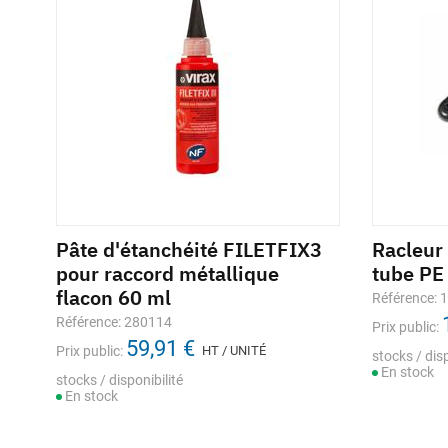
Pâte d'étanchéité FILETFIX3
Racleur
pour raccord métallique
tube PE
flacon 60 ml
Référence: 
Référence: 280114
Prix public:
59,91 €
Prix public:
HT / UNITÉ
stocks / disp
En stock
stocks / disponibilité
En stock