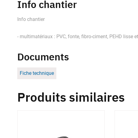
Info chantier
Info chantier
- multimatériaux : PVC, fonte, fibro-ciment, PEHD lisse et 
Documents
Fiche technique
Produits similaires