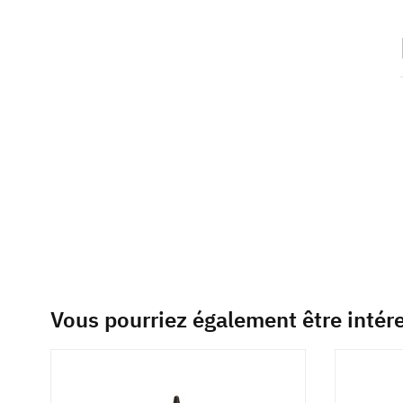
beginning
of
the
images
gallery
Vous pourriez également être intér