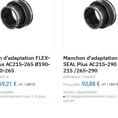
 d'adaptation FLEX-
Manchon d'adaptation
us AC215-265 Ø190-
SEAL Plus AC215-290
0-265
215 /265-290
86914
Référence: 1144907
69,21 €
93,88 €
HT / UNITÉ
Prix public:
HT / UNIT
onibilité
stocks / disponibilité
visionnement sous 1-5 jours
En réapprovisionnement sous 1-
ouvrés