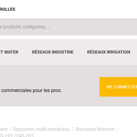
IROLLES
T WATER
RÉSEAUX INDUSTRIE
RÉSEAUX IRRIGATION
ME CONNECTE
 commerciales pour les pros.
ment
Raccords multi-matériaux
Raccords Norham
0-193 /240-265