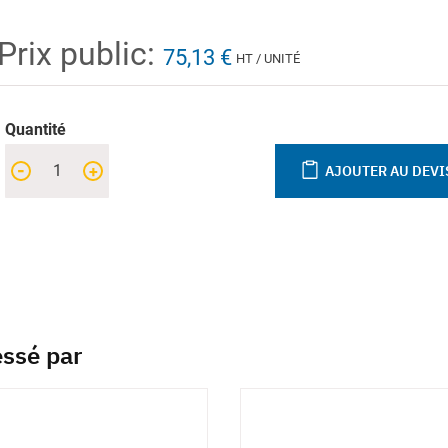
Prix public:
75,13 €
HT / UNITÉ
Quantité
-
+
AJOUTER AU DEVI
essé par