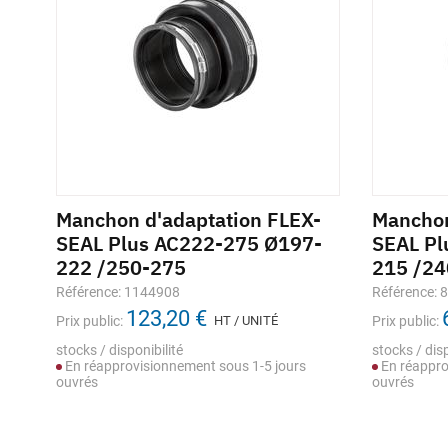
-
Manchon d'adaptation FLEX-
Manchon
-
SEAL Plus AC222-275 Ø197-
SEAL Pl
222 /250-275
215 /24
Référence: 1144908
Référence: 
123,20 €
Prix public:
HT / UNITÉ
Prix public:
stocks / disponibilité
stocks / disp
En réapprovisionnement sous 1-5 jours
En réappro
ouvrés
ouvrés