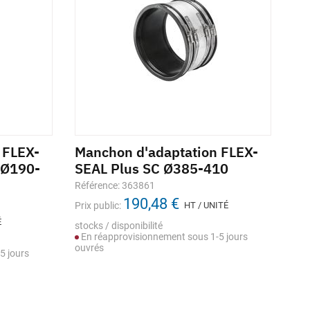
 FLEX-
Manchon d'adaptation FLEX-
Ma
 Ø190-
SEAL Plus SC Ø385-410
SE
Référence: 363861
Réf
190,48 €
Prix public:
HT / UNITÉ
Prix
É
stocks / disponibilité
stoc
En réapprovisionnement sous 1-5 jours
En
ouvrés
5 jours