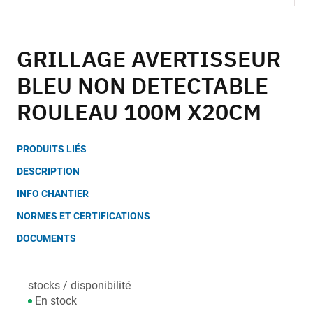
Skip
to
GRILLAGE AVERTISSEUR
the
BLEU NON DETECTABLE
beginning
of
ROULEAU 100M X20CM
the
images
gallery
PRODUITS LIÉS
DESCRIPTION
INFO CHANTIER
NORMES ET CERTIFICATIONS
DOCUMENTS
stocks / disponibilité
En stock