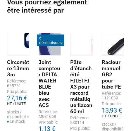
Vous pourriez également
être intéressé par
6
déclinaisons
Circomèt
Joint
Pâte
Racleur
re 13mm
compteu
d'étanch
manuel
3m
r DELTA
éité
GB2
WATER
FILETFI
pour
Référence:
665761
BLUE
X3 pour
tube PE
Prix public:
bleu
raccord
Référence:
27,16 €
avec
métalliq
1121039
HT / UNITÉ
Prix public:
ACS
ue flacon
13,93 €
60 ml
Référence:
stocks /
HT / UNITÉ
M021668
disponibilité
Référence:
En stock
Prix public:
280114
stocks /
1,13 €
Prix public:
disponibilité