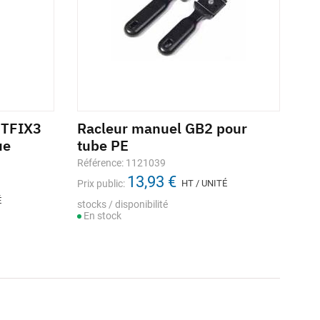
ETFIX3
Racleur manuel GB2 pour
ue
tube PE
Référence: 1121039
13,93 €
Prix public:
HT / UNITÉ
É
stocks / disponibilité
En stock