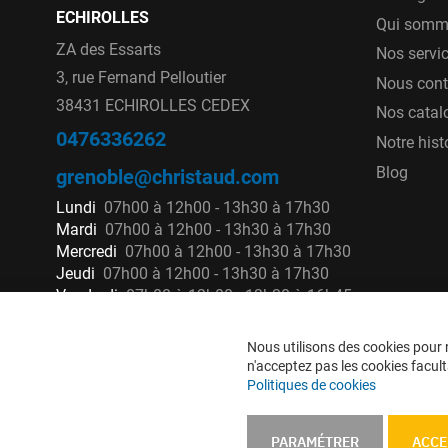
ECHIROLLES
Qui somm
ZA des Essarts
Nos servi
3, rue Fernand Pelloutier
Nous cont
38431 ECHIROLLES CEDEX
Nos catal
0476336262
Notre hist
Blog
grenoble@christaud.com
Lundi
07h00 à 12h00 - 13h30 à 17h30
Mardi
07h00 à 12h00 - 13h30 à 17h30
Mercredi
07h00 à 12h00 - 13h30 à 17h30
Jeudi
07h00 à 12h00 - 13h30 à 17h30
Vendredi
07h00 à 12h00 - 13h30 à 16h45
Nous utilisons des cookies pour n
n'acceptez pas les cookies faculta
Politiques de cookies
PARAMÉTRER
ACCE