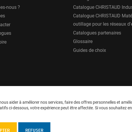
es-nous ?
Catalogue CHRISTAUD Indus
ces
Catalogue CHRISTAUD Matér
outillage pour les réseaux d
acter
Catalogues partenaires
ogues
Glossaire
oire
Guides de choix
ous aider à améliorer nos services, faire des offres personnelles et améli
tifs ci-dessous, votre expérience peut être affectée. Si vous souhaitez en sa
PTER
REFUSER