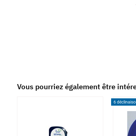
of
the
images
gallery
Vous pourriez également être intér
6 déclinais