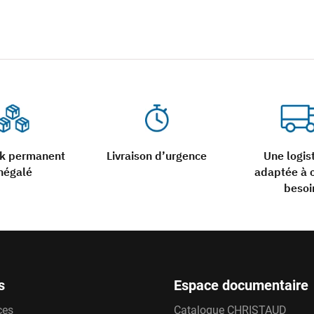
ck permanent
Livraison d’urgence
Une logis
négalé
adaptée à 
besoi
s
Espace documentaire
ces
Catalogue CHRISTAUD