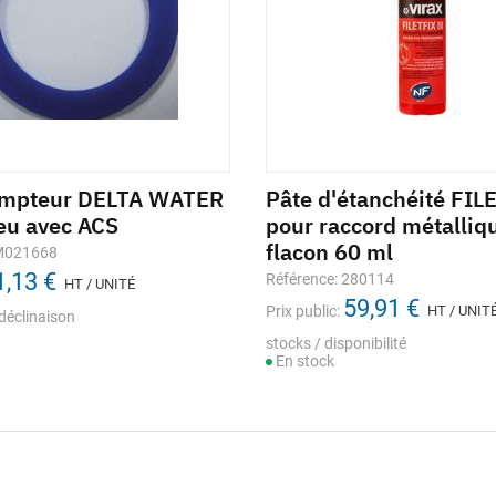
ompteur DELTA WATER
Pâte d'étanchéité FIL
eu avec ACS
pour raccord métalliq
flacon 60 ml
 M021668
1,13 €
Référence: 280114
HT / UNITÉ
59,91 €
Prix public:
HT / UNIT
déclinaison
stocks / disponibilité
En stock