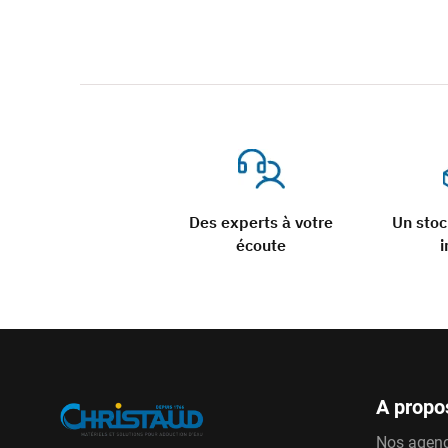
Des experts à votre
Un sto
écoute
i
A propo
Nos agen