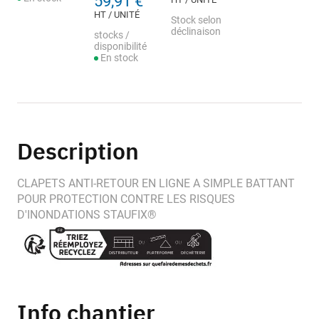
59,91 €
HT / UNITÉ
Stock selon
déclinaison
stocks /
disponibilité
En stock
Description
CLAPETS ANTI-RETOUR EN LIGNE A SIMPLE BATTANT
POUR PROTECTION CONTRE LES RISQUES
D'INONDATIONS STAUFIX®
Info chantier