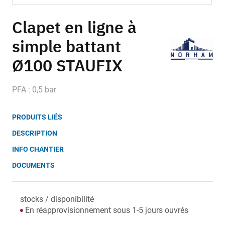
Skip
to
Clapet en ligne à
the
simple battant
beginning
of
Ø100 STAUFIX
the
images
gallery
PFA : 0,5 bar
PRODUITS LIÉS
DESCRIPTION
INFO CHANTIER
DOCUMENTS
stocks / disponibilité
En réapprovisionnement sous 1-5 jours ouvrés