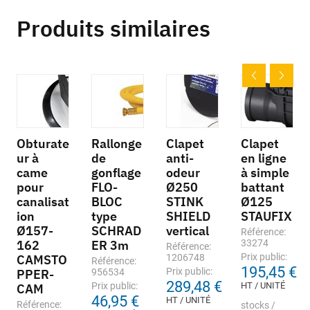
Produits similaires
Obturate
Rallonge
Clapet
Clapet
ur à
de
anti-
en ligne
came
gonflage
odeur
à simple
pour
FLO-
Ø250
battant
canalisat
BLOC
STINK
Ø125
ion
type
SHIELD
STAUFIX
Ø157-
SCHRAD
vertical
Référence:
162
ER 3m
33274
Référence:
Prix public:
CAMSTO
1206748
Référence:
195,45 €
Prix public:
PPER-
956534
289,48 €
Prix public:
HT / UNITÉ
CAM
46,95 €
HT / UNITÉ
Référence:
stocks /