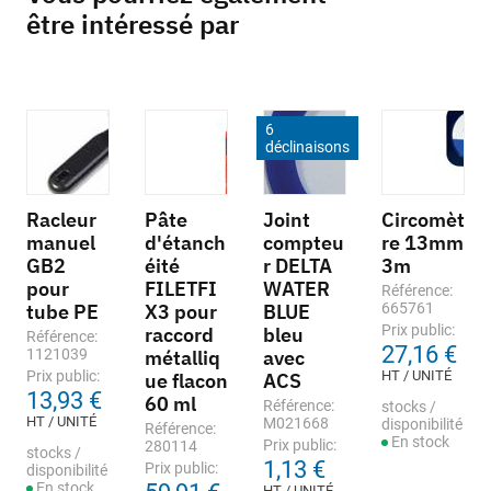
être intéressé par
6
déclinaisons
Racleur
Pâte
Joint
Circomèt
manuel
d'étanch
compteu
re 13mm
GB2
éité
r DELTA
3m
pour
FILETFI
WATER
Référence:
tube PE
X3 pour
BLUE
665761
Prix public:
raccord
bleu
Référence:
27,16 €
1121039
métalliq
avec
Prix public:
HT / UNITÉ
ue flacon
ACS
13,93 €
60 ml
Référence:
stocks /
HT / UNITÉ
M021668
disponibilité
Référence:
En stock
Prix public:
280114
stocks /
1,13 €
Prix public:
disponibilité
En stock
HT / UNITÉ