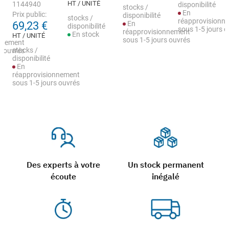
HT / UNITÉ
1144940
disponibilité
stocks /
En
Prix public:
disponibilité
stocks /
réapprovisionn
69,23 €
En
disponibilité
sous 1-5 jours 
réapprovisionnement
En stock
HT / UNITÉ
sous 1-5 jours ouvrés
nnement
stocks /
s ouvrés
disponibilité
En
réapprovisionnement
sous 1-5 jours ouvrés
Des experts à votre
Un stock permanent
écoute
inégalé