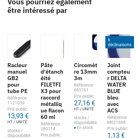
Vous pourriez également
être intéressé par
6
déclinaisons
Racleur
Pâte
Circomèt
Joint
manuel
d'étanch
re 13mm
compteu
GB2
éité
3m
r DELTA
pour
FILETFI
WATER
Référence:
tube PE
X3 pour
665761
BLUE
Prix public:
raccord
bleu
Référence:
27,16 €
1121039
métalliq
avec
Prix public:
HT / UNITÉ
ue flacon
ACS
13,93 €
60 ml
Référence:
stocks /
HT / UNITÉ
M021668
disponibilité
Référence:
En stock
Prix public:
280114
stocks /
1,13 €
Prix public:
disponibilité