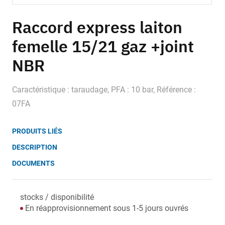
Skip
to
Raccord express laiton
the
femelle 15/21 gaz +joint
beginning
of
NBR
the
images
gallery
Caractéristique : taraudage, PFA : 10 bar, Référence :
07FA
PRODUITS LIÉS
DESCRIPTION
DOCUMENTS
stocks / disponibilité
En réapprovisionnement sous 1-5 jours ouvrés