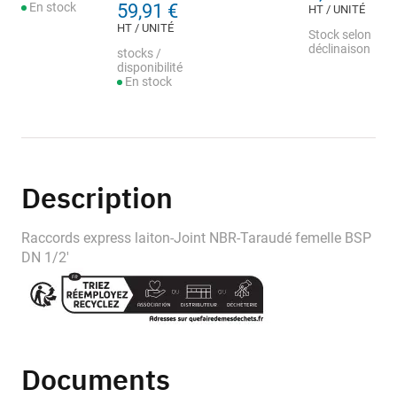
En stock
59,91 €
HT / UNITÉ
HT / UNITÉ
Stock selon
déclinaison
stocks /
disponibilité
En stock
Description
Raccords express laiton-Joint NBR-Taraudé femelle BSP
DN 1/2'
Documents