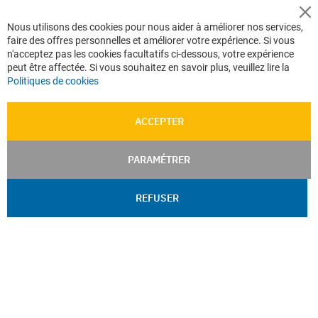
CGV e-ccommerce
Cl
Nous utilisons des cookies pour nous aider à améliorer nos services,
Co
Données personnelles
faire des offres personnelles et améliorer votre expérience. Si vous
Ba
Confidentialité
n'acceptez pas les cookies facultatifs ci-dessous, votre expérience
peut être affectée. Si vous souhaitez en savoir plus, veuillez lire la
Plan du site
Politiques de cookies
ACCEPTER
PARAMÉTRER
REFUSER