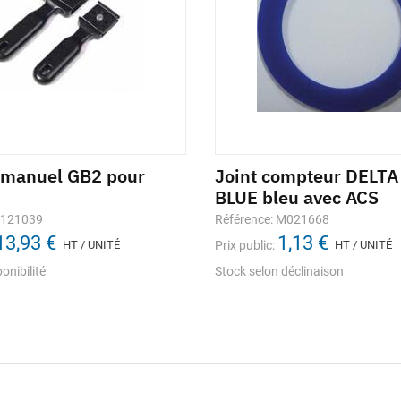
 manuel GB2 pour
Joint compteur DELT
BLUE bleu avec ACS
1121039
Référence: M021668
13,93 €
1,13 €
HT / UNITÉ
Prix public:
HT / UNITÉ
onibilité
Stock selon déclinaison