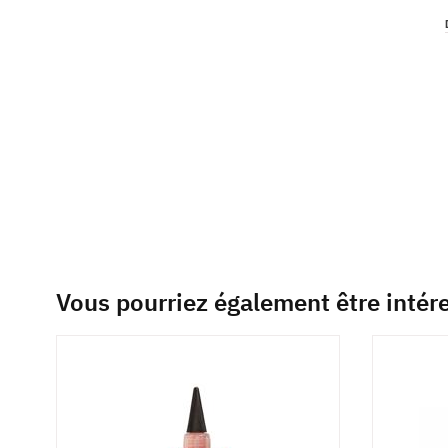
of
the
images
gallery
Vous pourriez également être intér