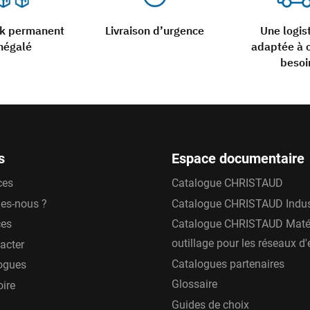
ck permanent
Livraison d’urgence
Une logis
négalé
adaptée à 
besoi
s
Espace documentaire
ces
Catalogue CHRISTAUD
es-nous ?
Catalogue CHRISTAUD Indus
ces
Catalogue CHRISTAUD Matér
outillage pour les réseaux d
acter
Catalogues partenaires
ogues
Glossaire
oire
Guides de choix