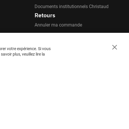
Documents institutionnels Christaud
Retours
Annuler ma commande
orer votre expérience. Si vous
Close
voir plus, veuillez lire la
Cookie
Bar
BESOIN
D'AIDE ?