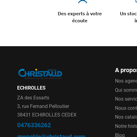
Des experts à votre
Un sto
écoute
i
A propo
Nos agen
ECHIROLLES
Qui somm
ZA des Essarts
Nos servi
3, rue Fernand Pelloutier
Nous cont
38431 ECHIROLLES CEDEX
Nos catal
0476336262
Notre hist
Blog
grenoble@christaud.com