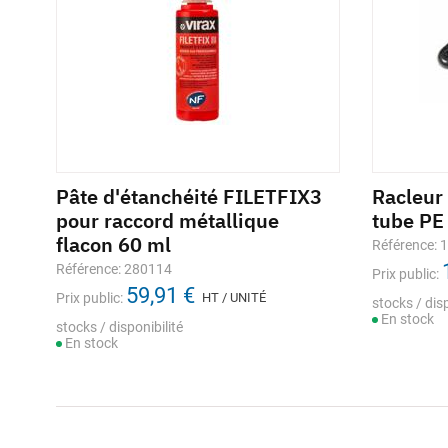
Pâte d'étanchéité FILETFIX3
Racleur
pour raccord métallique
tube PE
flacon 60 ml
Référence: 
Référence: 280114
Prix public:
59,91 €
Prix public:
HT / UNITÉ
stocks / disp
En stock
stocks / disponibilité
En stock