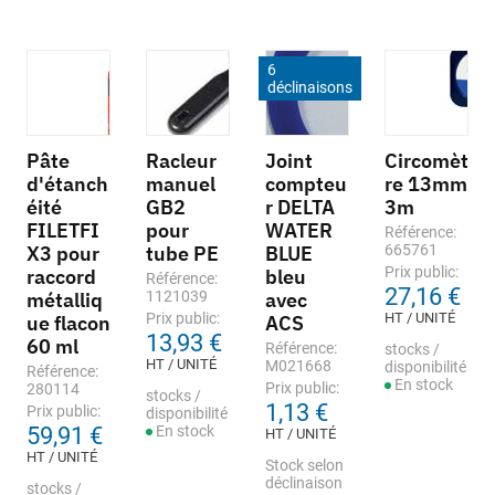
6
déclinaisons
Pâte
Racleur
Joint
Circomèt
d'étanch
manuel
compteu
re 13mm
éité
GB2
r DELTA
3m
FILETFI
pour
WATER
Référence:
X3 pour
tube PE
BLUE
665761
Prix public:
raccord
bleu
Référence:
27,16 €
métalliq
1121039
avec
Prix public:
HT / UNITÉ
ue flacon
ACS
13,93 €
60 ml
Référence:
stocks /
HT / UNITÉ
M021668
disponibilité
Référence:
En stock
Prix public:
280114
stocks /
1,13 €
Prix public:
disponibilité
59,91 €
En stock
HT / UNITÉ
HT / UNITÉ
Stock selon
déclinaison
stocks /