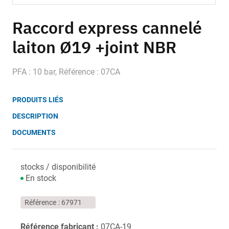
Skip
to
Raccord express cannelé
the
laiton Ø19 +joint NBR
beginning
of
the
PFA : 10 bar, Référence : 07CA
images
gallery
PRODUITS LIÉS
DESCRIPTION
DOCUMENTS
stocks / disponibilité
En stock
Référence
67971
Référence fabricant :
07CA-19