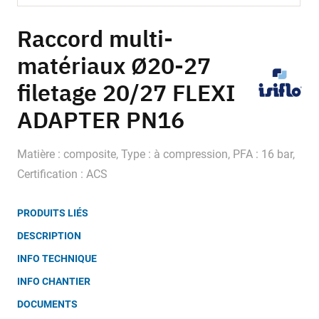
Skip
to
Raccord multi-
the
matériaux Ø20-27
beginning
of
filetage 20/27 FLEXI
the
images
ADAPTER PN16
gallery
Matière : composite, Type : à compression, PFA : 16 bar,
Certification : ACS
PRODUITS LIÉS
DESCRIPTION
INFO TECHNIQUE
INFO CHANTIER
DOCUMENTS