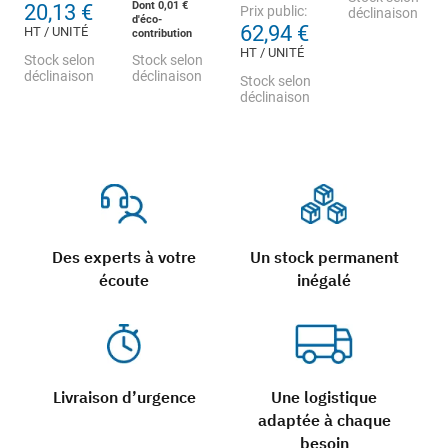
Dont 0,01 €
20,13 €
Prix public:
déclinaison
d'éco-
62,94 €
HT / UNITÉ
contribution
HT / UNITÉ
Stock selon
Stock selon
déclinaison
déclinaison
Stock selon
déclinaison
Des experts à votre
Un stock permanent
écoute
inégalé
Livraison d’urgence
Une logistique
adaptée à chaque
besoin