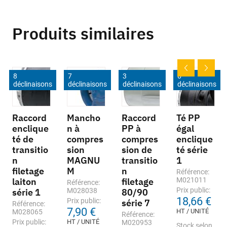
Produits similaires
8
7
3
6
déclinaisons
déclinaisons
déclinaisons
déclinaisons
Raccord
Mancho
Raccord
Té PP
enclique
n à
PP à
égal
té de
compres
compres
enclique
transitio
sion
sion de
té série
n
MAGNU
transitio
1
filetage
M
n
Référence:
laiton
filetage
M021011
Référence:
Prix public:
série 1
M028038
80/90
18,66 €
Prix public:
série 7
Référence:
7,90 €
HT / UNITÉ
M028065
Référence:
Prix public:
HT / UNITÉ
M020953
Stock selon