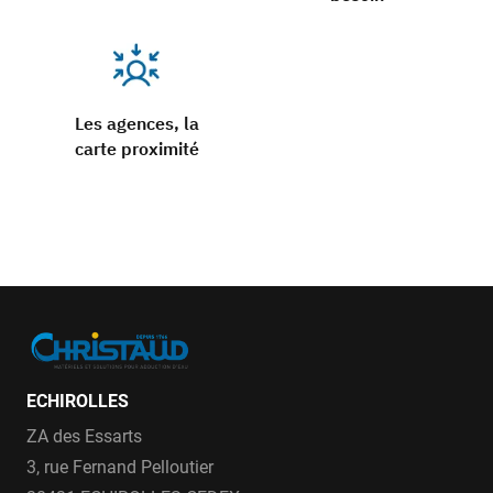
Les agences, la
carte proximité
ECHIROLLES
ZA des Essarts
3, rue Fernand Pelloutier