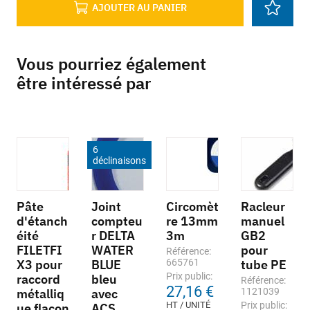
AJOUTER AU PANIER
Vous pourriez également
être intéressé par
6
déclinaisons
Pâte
Joint
Circomèt
Racleur
d'étanch
compteu
re 13mm
manuel
éité
r DELTA
3m
GB2
FILETFI
WATER
pour
Référence:
X3 pour
BLUE
665761
tube PE
Prix public:
raccord
bleu
Référence:
27,16 €
métalliq
avec
1121039
HT / UNITÉ
Prix public:
ue flacon
ACS