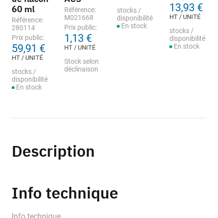
13,93 €
60 ml
Référence:
stocks /
HT / UNITÉ
M021668
disponibilité
Référence:
En stock
Prix public:
280114
stocks /
1,13 €
Prix public:
disponibilité
59,91 €
En stock
HT / UNITÉ
HT / UNITÉ
Stock selon
déclinaison
stocks /
disponibilité
En stock
Description
Info technique
Info technique