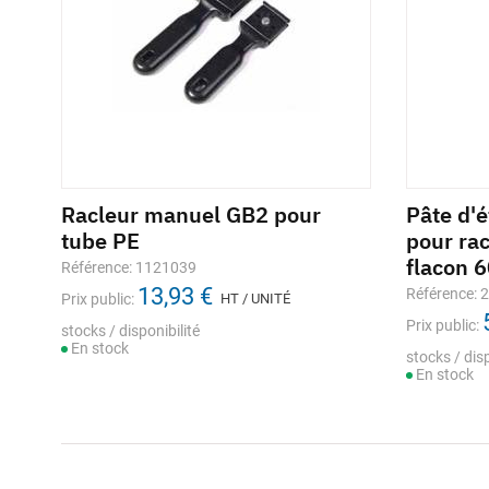
Racleur manuel GB2 pour
Pâte d'
tube PE
pour ra
flacon 
Référence: 1121039
13,93 €
Référence: 
Prix public:
HT / UNITÉ
Prix public:
stocks / disponibilité
En stock
stocks / disp
En stock