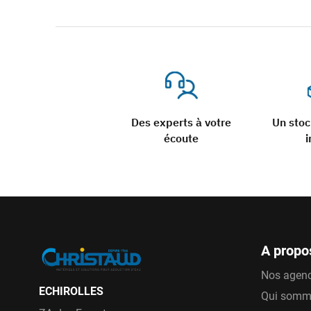
Des experts à votre
Un sto
écoute
i
A propo
Nos agen
ECHIROLLES
Qui somm