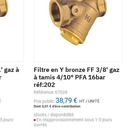
' gaz à
Filtre en Y bronze FF 3/8' gaz
Fi
r
à tamis 4/10° PFA 16bar
ga
réf:202
ré
Référence: 67028
Réf
38,79 €
É
Prix public:
HT / UNITÉ
Prix
Dont 0,01 € d'éco-contribution
Dont
stocks / disponibilité
stoc
5 jours
En réapprovisionnement sous 1-5 jours
En
ouvrés
ouv