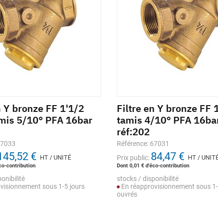
n Y bronze FF 1'1/2
Filtre en Y bronze FF 1
amis 5/10° PFA 16bar
tamis 4/10° PFA 16ba
réf:202
67033
Référence: 67031
145,52 €
84,47 €
HT / UNITÉ
Prix public:
HT / UNIT
co-contribution
Dont 0,01 € d'éco-contribution
onibilité
stocks / disponibilité
visionnement sous 1-5 jours
En réapprovisionnement sous 1-
ouvrés