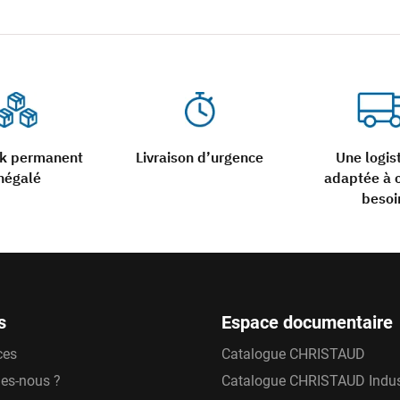
ck permanent
Livraison d’urgence
Une logis
négalé
adaptée à 
besoi
s
Espace documentaire
ces
Catalogue CHRISTAUD
es-nous ?
Catalogue CHRISTAUD Indus