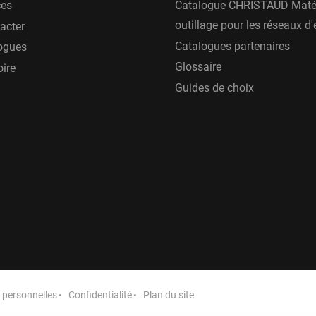
ces
Catalogue CHRISTAUD Matér
outillage pour les réseaux d
acter
Catalogues partenaires
ogues
Glossaire
oire
Guides de choix
personnelles
Confidentialité
Plan du site