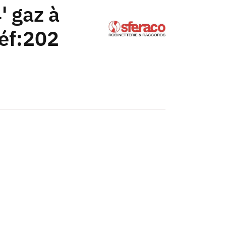
' gaz à
éf:202