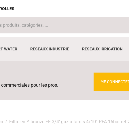
IROLLES
T WATER
RÉSEAUX INDUSTRIE
RÉSEAUX IRRIGATION
ME CONNECTE
 commerciales pour les pros.
on
Filtre en Y bronze FF 3/4' gaz à tamis 4/10° PFA 16bar réf