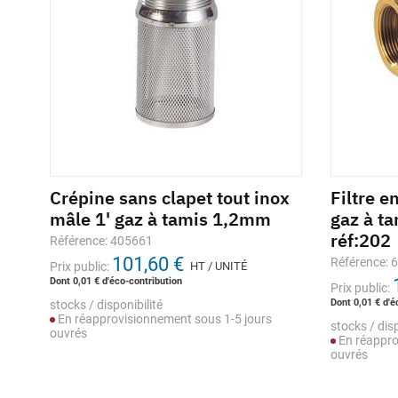
ox
Crépine sans clapet tout inox
Filtre e
2mm
mâle 1' gaz à tamis 1,2mm
gaz à t
réf:202
Référence: 405661
101,60 €
Référence: 
Prix public:
HT / UNITÉ
Dont 0,01 € d'éco-contribution
Prix public:
Dont 0,01 € d'é
stocks / disponibilité
En réapprovisionnement sous 1-5 jours
stocks / disp
ouvrés
En réappro
ouvrés