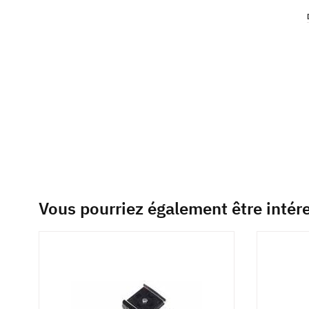
of
the
images
gallery
Vous pourriez également être intér