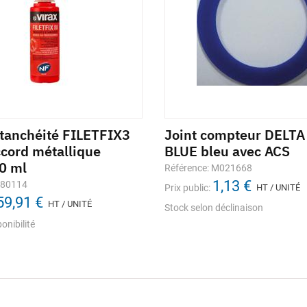
étanchéité FILETFIX3
Joint compteur DELT
ccord métallique
BLUE bleu avec ACS
60 ml
Référence: M021668
1,13 €
280114
Prix public:
HT / UNITÉ
59,91 €
HT / UNITÉ
Stock selon déclinaison
onibilité