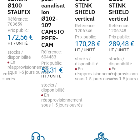
Ø100
canalisat
STINK
STINK
STAUFIX
ion
SHIELD
SHIELD
Ø102-
vertical
vertical
Référence:
703659
107
Référence:
Référence:
Prix public:
CAMSTO
1206746
1206748
172,56 €
Prix public:
Prix public:
PPER-
170,28 €
289,48 €
HT / UNITÉ
CAM
HT / UNITÉ
HT / UNITÉ
Référence:
stocks /
604483
disponibilité
stocks /
stocks /
En
Prix public:
disponibilité
disponibilité
réapprovisionnement
58,31 €
En
En
sous 1-5 jours ouvrés
nnement
réapprovisionnement
réapprovisionn
HT / UNITÉ
s ouvrés
sous 1-5 jours ouvrés
sous 1-5 jours 
stocks /
disponibilité
En
réapprovisionnement
sous 1-5 jours ouvrés