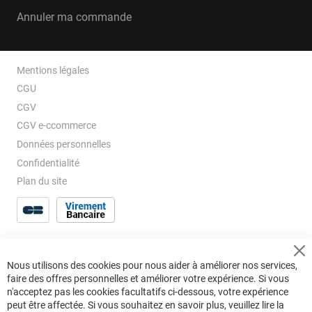
Annuler ma commande
Mentions légales
CGU
CGV
CGV e-ccommerce
Données personnelles
Confidentialité
Plan du site
Cl
Nous utilisons des cookies pour nous aider à améliorer nos services,
Co
faire des offres personnelles et améliorer votre expérience. Si vous
Ba
n'acceptez pas les cookies facultatifs ci-dessous, votre expérience
peut être affectée. Si vous souhaitez en savoir plus, veuillez lire la