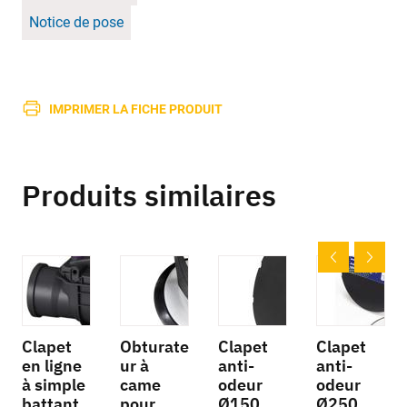
Notice de pose
IMPRIMER LA FICHE PRODUIT
Produits similaires
Clapet
Obturate
Clapet
Clapet
en ligne
ur à
anti-
anti-
à simple
came
odeur
odeur
battant
pour
Ø150
Ø250