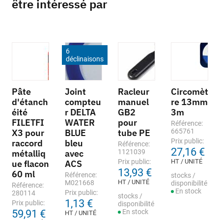
être intéressé par
6
déclinaisons
Pâte
Joint
Racleur
Circomèt
d'étanch
compteu
manuel
re 13mm
éité
r DELTA
GB2
3m
FILETFI
WATER
pour
Référence:
X3 pour
BLUE
tube PE
665761
Prix public:
raccord
bleu
Référence:
27,16 €
métalliq
avec
1121039
Prix public:
HT / UNITÉ
ue flacon
ACS
13,93 €
60 ml
Référence:
stocks /
HT / UNITÉ
M021668
disponibilité
Référence:
En stock
Prix public:
280114
stocks /
1,13 €
Prix public:
disponibilité
59,91 €
En stock
HT / UNITÉ