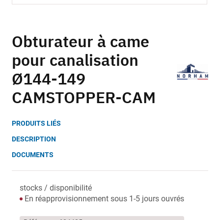
Skip
to
Obturateur à came
the
pour canalisation
beginning
of
Ø144-149
the
images
CAMSTOPPER-CAM
gallery
PRODUITS LIÉS
DESCRIPTION
DOCUMENTS
stocks / disponibilité
En réapprovisionnement sous 1-5 jours ouvrés