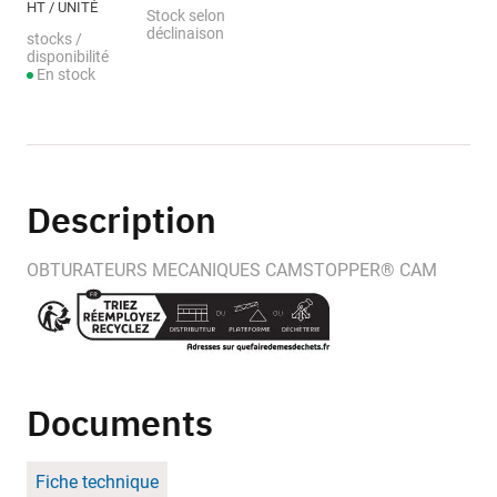
HT / UNITÉ
Stock selon
déclinaison
stocks /
disponibilité
En stock
Description
OBTURATEURS MECANIQUES CAMSTOPPER® CAM
Documents
Fiche technique