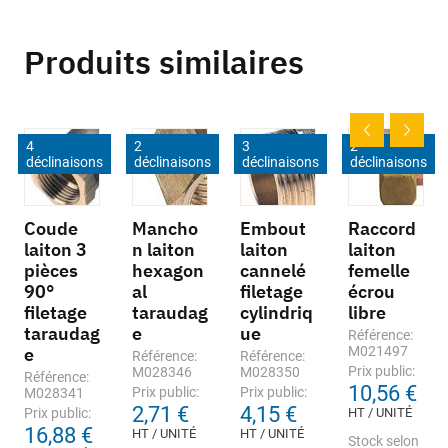
Produits similaires
4
2
3
2
déclinaisons
déclinaisons
déclinaisons
déclinaisons
Coude
Mancho
Embout
Raccord
laiton 3
n laiton
laiton
laiton
pièces
hexagon
cannelé
femelle
90°
al
filetage
écrou
filetage
taraudag
cylindriq
libre
taraudag
e
ue
Référence:
e
M021497
Référence:
Référence:
Prix public:
M028346
M028350
Référence:
10,56 €
Prix public:
Prix public:
M028341
2,71 €
4,15 €
Prix public:
HT / UNITÉ
16,88 €
HT / UNITÉ
HT / UNITÉ
Stock selon