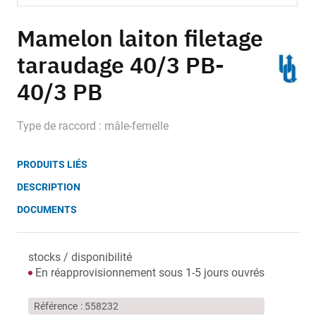
Skip
to
Mamelon laiton filetage
the
taraudage 40/3 PB-
beginning
of
40/3 PB
the
images
gallery
Type de raccord : mâle-femelle
PRODUITS LIÉS
DESCRIPTION
DOCUMENTS
stocks / disponibilité
En réapprovisionnement sous 1-5 jours ouvrés
Référence
558232