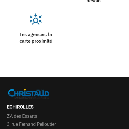
besoin
Les agences, la
carte proximité
ECHIROLLES
ZA des Essarts
3, rue Fernand Pelloutier