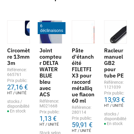
6
déclinaisons
Circomèt
Joint
Pâte
Racleur
re 13mm
compteu
d'étanch
manuel
3m
r DELTA
éité
GB2
WATER
FILETFI
pour
Référence:
665761
BLUE
X3 pour
tube PE
Prix public:
bleu
raccord
Référence:
27,16 €
avec
métalliq
1121039
HT / UNITÉ
Prix public:
ACS
ue flacon
13,93 €
60 ml
Référence:
stocks /
HT / UNITÉ
M021668
disponibilité
Référence:
En stock
Prix public:
280114
stocks /
1,13 €
Prix public:
disponibilité
59,91 €
En stock
HT / UNITÉ
HT / UNITÉ
Stock selon