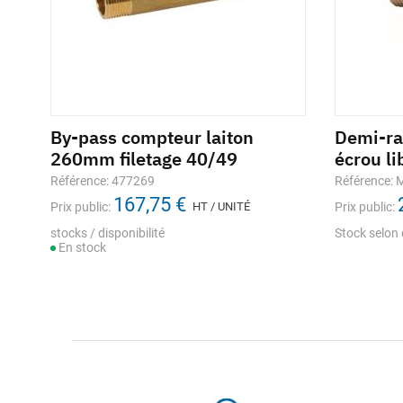
By-pass compteur laiton
Demi-rac
260mm filetage 40/49
écrou l
Référence: 477269
Référence:
167,75 €
Prix public:
HT / UNITÉ
Prix public:
stocks / disponibilité
Stock selon 
En stock