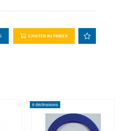
S
AJOUTER AU PANIER
6 déclinaisons