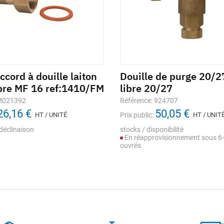
cord à douille laiton
Douille de purge 20/2
ibre MF 16 ref:1410/FM
libre 20/27
 M021392
Référence: 924707
26,16 €
50,05 €
HT / UNITÉ
Prix public:
HT / UNIT
déclinaison
stocks / disponibilité
En réapprovisionnement sous 6-
ouvrés