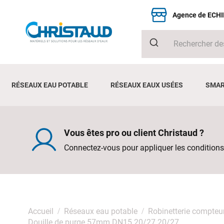
Agence de ECH
RÉSEAUX EAU POTABLE
RÉSEAUX EAUX USÉES
SMAR
Vous êtes pro ou client Christaud ?
Connectez-vous pour appliquer les conditions
Accueil
Réseaux eau potable
Robinetterie compteu
Douille de purge 57mm DN15 20/27 20/27