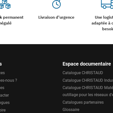
ck permanent
Livraison d’urgence
Une logis
négalé
adaptée à 
besoi
s
Espace documentaire
ces
Catalogue CHRISTAUD
es-nous ?
Catalogue CHRISTAUD Indus
ces
Catalogue CHRISTAUD Matér
outillage pour les réseaux d
acter
Catalogues partenaires
ogues
Glossaire
oire