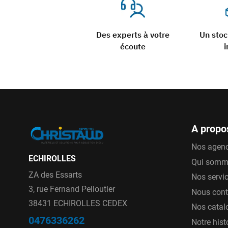
Des experts à votre
Un sto
écoute
i
A propo
Nos agen
ECHIROLLES
Qui somm
ZA des Essarts
Nos servi
3, rue Fernand Pelloutier
Nous cont
38431 ECHIROLLES CEDEX
Nos catal
0476336262
Notre hist