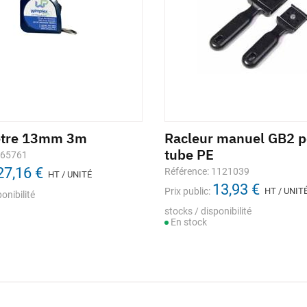
ètre 13mm 3m
Racleur manuel GB2 p
tube PE
665761
27,16 €
Référence: 1121039
HT / UNITÉ
13,93 €
Prix public:
HT / UNIT
onibilité
stocks / disponibilité
En stock