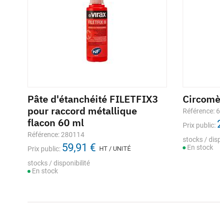
Pâte d'étanchéité FILETFIX3
Circom
pour raccord métallique
Référence: 
flacon 60 ml
Prix public:
Référence: 280114
stocks / disp
59,91 €
En stock
Prix public:
HT / UNITÉ
stocks / disponibilité
En stock