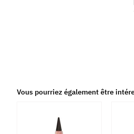
beginning
of
the
images
gallery
Vous pourriez également être intér