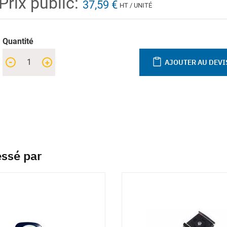
Prix public:
37,59 €
HT / UNITÉ
Quantité
-
+
AJOUTER AU DEVI
essé par