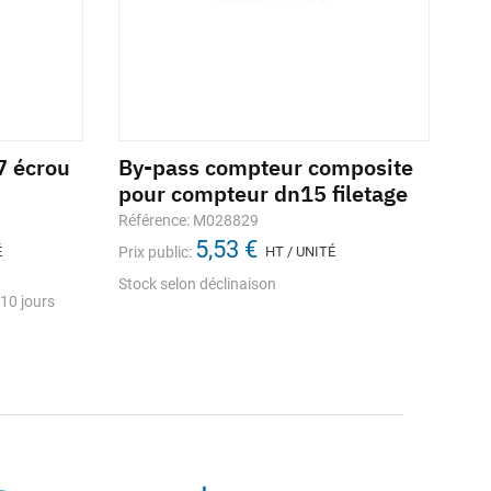
7 écrou
By-pass compteur composite
Ro
pour compteur dn15 filetage
la
Référence: M028829
Réf
5,53 €
É
Prix public:
HT / UNITÉ
Prix
Stock selon déclinaison
Sto
10 jours