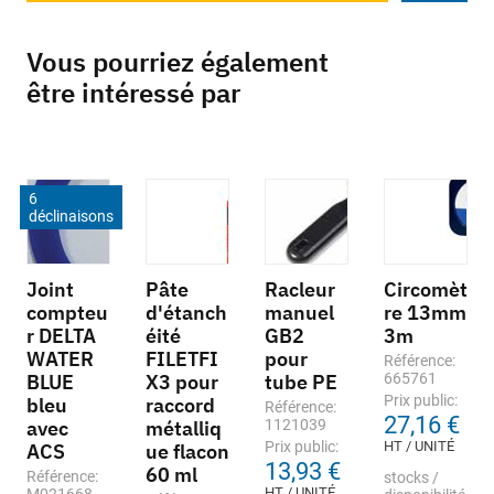
Vous pourriez également
être intéressé par
6
déclinaisons
Joint
Pâte
Racleur
Circomèt
compteu
d'étanch
manuel
re 13mm
r DELTA
éité
GB2
3m
WATER
FILETFI
pour
Référence:
BLUE
X3 pour
tube PE
665761
Prix public:
bleu
raccord
Référence:
27,16 €
avec
métalliq
1121039
Prix public:
HT / UNITÉ
ACS
ue flacon
13,93 €
60 ml
Référence:
stocks /
HT / UNITÉ