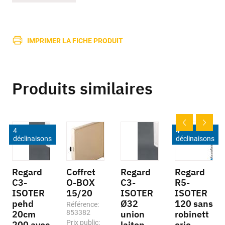
IMPRIMER LA FICHE PRODUIT
Produits similaires
4
4
déclinaisons
déclinaisons
Regard
Coffret
Regard
Regard
C3-
O-BOX
C3-
R5-
ISOTER
15/20
ISOTER
ISOTER
pehd
Ø32
120 sans
Référence:
20cm
853382
union
robinett
Prix public:
200 avec
laiton
erie