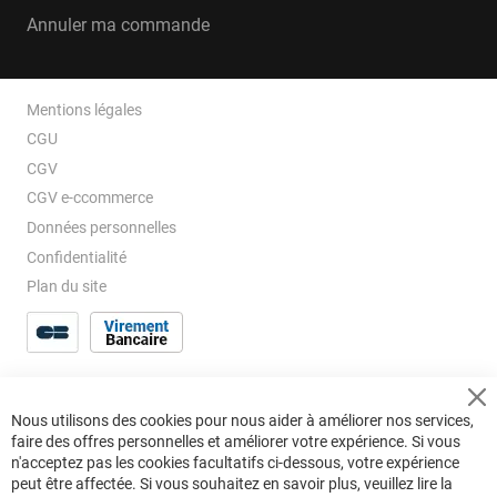
Annuler ma commande
Mentions légales
CGU
CGV
CGV e-ccommerce
Données personnelles
Confidentialité
Plan du site
Cl
Nous utilisons des cookies pour nous aider à améliorer nos services,
Co
faire des offres personnelles et améliorer votre expérience. Si vous
Ba
n'acceptez pas les cookies facultatifs ci-dessous, votre expérience
peut être affectée. Si vous souhaitez en savoir plus, veuillez lire la