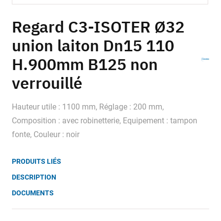
Skip
to
Regard C3-ISOTER Ø32
the
union laiton Dn15 110
beginning
of
H.900mm B125 non
the
images
verrouillé
gallery
Hauteur utile : 1100 mm, Réglage : 200 mm,
Composition : avec robinetterie, Equipement : tampon
fonte, Couleur : noir
PRODUITS LIÉS
DESCRIPTION
DOCUMENTS