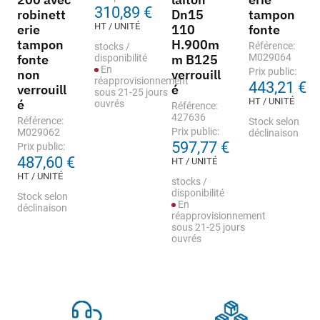
310,89 €
robinett
Dn15
tampon
HT / UNITÉ
erie
110
fonte
tampon
H.900m
Référence:
stocks /
fonte
m B125
M029064
disponibilité
En
Prix public:
non
verrouill
réapprovisionnement
443,21 €
verrouill
é
sous 21-25 jours
HT / UNITÉ
é
ouvrés
Référence:
427636
Référence:
Stock selon
Prix public:
M029062
déclinaison
597,77 €
Prix public:
487,60 €
HT / UNITÉ
HT / UNITÉ
stocks /
disponibilité
Stock selon
En
déclinaison
réapprovisionnement
sous 21-25 jours
ouvrés