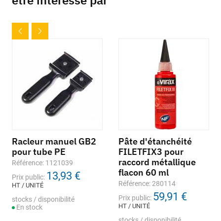
être intéressé par
Racleur manuel GB2
Pâte d'étanchéité
pour tube PE
FILETFIX3 pour
raccord métallique
Référence: 1121039
flacon 60 ml
13,93 €
Prix public:
Référence: 280114
HT / UNITÉ
59,91 €
Prix public:
stocks / disponibilité
HT / UNITÉ
En stock
stocks / disponibilité