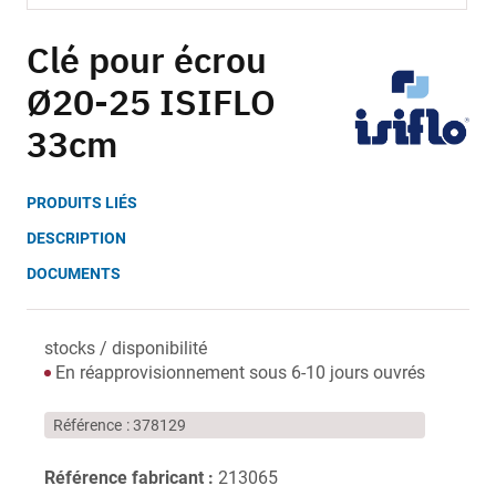
Skip
to
Clé pour écrou
the
Ø20-25 ISIFLO
beginning
of
33cm
the
images
gallery
PRODUITS LIÉS
DESCRIPTION
DOCUMENTS
stocks / disponibilité
En réapprovisionnement sous 6-10 jours ouvrés
Référence
378129
Référence fabricant :
213065