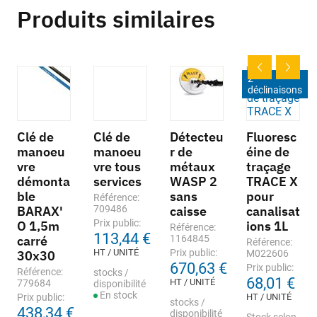
Produits similaires
2
déclinaisons
Clé de
Clé de
Détecteu
Fluoresc
manoeu
manoeu
r de
éine de
vre
vre tous
métaux
traçage
démonta
services
WASP 2
TRACE X
ble
sans
pour
Référence:
BARAX'
709486
caisse
canalisat
Prix public:
O 1,5m
ions 1L
Référence:
113,44 €
carré
1164845
Référence:
HT / UNITÉ
Prix public:
30x30
M022606
670,63 €
Prix public:
Référence:
stocks /
68,01 €
HT / UNITÉ
779684
disponibilité
En stock
Prix public:
HT / UNITÉ
stocks /
438,34 €
disponibilité