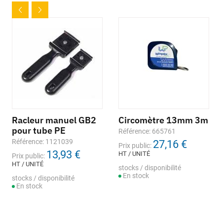
Racleur manuel GB2
Circomètre 13mm 3m
pour tube PE
Référence: 665761
Référence: 1121039
27,16 €
Prix public:
13,93 €
HT / UNITÉ
Prix public:
HT / UNITÉ
stocks / disponibilité
En stock
stocks / disponibilité
En stock