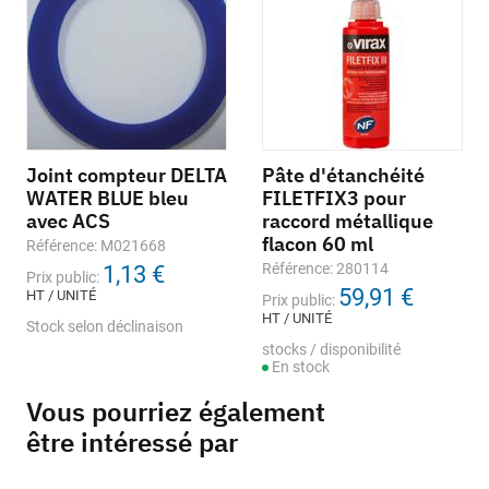
Joint compteur DELTA
Pâte d'étanchéité
WATER BLUE bleu
FILETFIX3 pour
avec ACS
raccord métallique
flacon 60 ml
Référence: M021668
Référence: 280114
1,13 €
Prix public:
59,91 €
HT / UNITÉ
Prix public:
HT / UNITÉ
Stock selon déclinaison
stocks / disponibilité
En stock
Vous pourriez également
être intéressé par