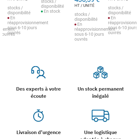
stocks /
HT / UNITÉ
disponibilité
stocks /
stocks /
En stock
disponibilité
disponibilité
stocks /
En
En
disponibilité
réapprovisionnement
réapprovisionn
En
sous 6-10 jours
sous 6-10 jours
nnement
réapprovisionnement
ouvrés
ouvrés
s ouvrés
sous 6-10 jours
ouvrés
Des experts à votre
Un stock permanent
écoute
inégalé
Livraison d’urgence
Une logistique