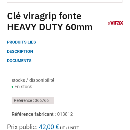
Skip
to
Clé viragrip fonte
the
HEAVY DUTY 60mm
beginning
of
the
PRODUITS LIÉS
images
gallery
DESCRIPTION
DOCUMENTS
stocks / disponibilité
En stock
Référence
366766
Référence fabricant :
013812
Prix public:
42,00 €
HT / UNITÉ