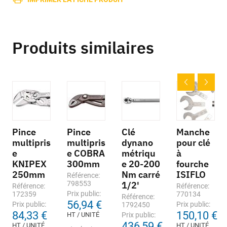
Produits similaires
Pince
Pince
Clé
Manche
multipris
multipris
dynano
pour clé
e
e COBRA
métriqu
à
KNIPEX
300mm
e 20-200
fourche
250mm
Nm carré
ISIFLO
Référence:
798553
1/2'
Référence:
Référence:
Prix public:
172359
770134
Référence:
56,94 €
Prix public:
Prix public:
1792450
84,33 €
150,10 €
HT / UNITÉ
Prix public:
436,59 €
HT / UNITÉ
HT / UNITÉ