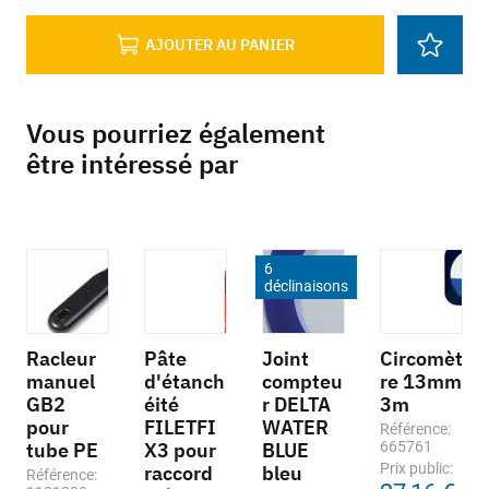
AJOUTER AU PANIER
Vous pourriez également
être intéressé par
6
déclinaisons
Racleur
Pâte
Joint
Circomèt
manuel
d'étanch
compteu
re 13mm
GB2
éité
r DELTA
3m
pour
FILETFI
WATER
Référence:
tube PE
X3 pour
BLUE
665761
Prix public:
raccord
bleu
Référence: