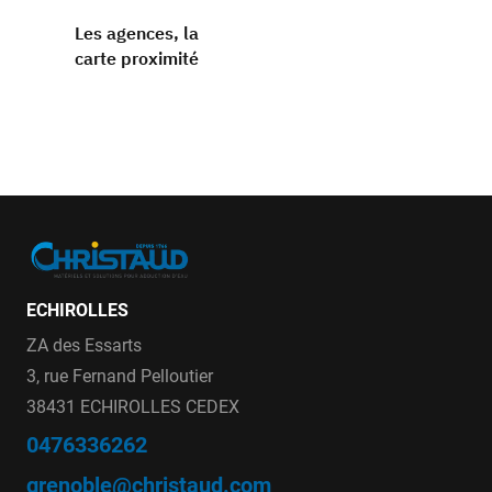
Les agences, la
carte proximité
ECHIROLLES
ZA des Essarts
3, rue Fernand Pelloutier
38431 ECHIROLLES CEDEX
0476336262
grenoble@christaud.com