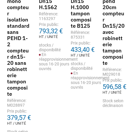
mono
Dn15
Dn15
pehd
compteu
H.1562
H.1000
20cm
r
tampon
compteu
Référence:
isolation
1163297
composi
r
Prix public:
standard
te B125
Dn15/20
793,32 €
sans
avec
Référence:
HT / UNITÉ
PEHD 1-
875331
robinett
Prix public:
2
erie
stocks /
433,40 €
compteu
tampon
disponibilité
En
HT / UNITÉ
r dn15-
composi
réapprovisionnement
20 sans
te
stocks /
sous 16-20 jours
robinett
disponibilité
ouvrés
Référence:
En
erie
M029018
réapprovisionnement
Prix public:
tampon
sous 16-20 jours
596,58 €
composi
ouvrés
HT / UNITÉ
te
Référence:
Stock selon
M028897
déclinaison
Prix public:
379,57 €
HT / UNITÉ
Stock selon