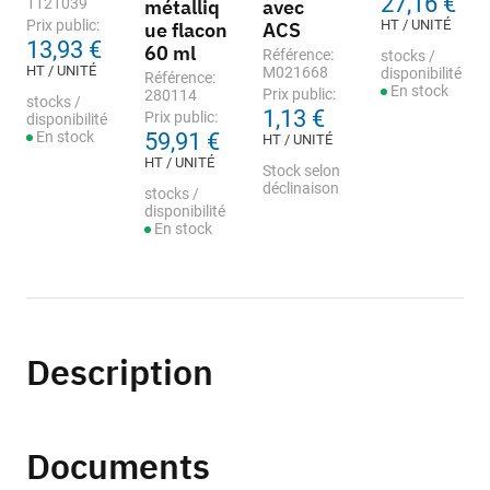
27,16 €
1121039
métalliq
avec
Prix public:
HT / UNITÉ
ue flacon
ACS
13,93 €
60 ml
Référence:
stocks /
HT / UNITÉ
M021668
disponibilité
Référence:
En stock
Prix public:
280114
stocks /
1,13 €
Prix public:
disponibilité
En stock
59,91 €
HT / UNITÉ
HT / UNITÉ
Stock selon
déclinaison
stocks /
disponibilité
En stock
Description
Documents