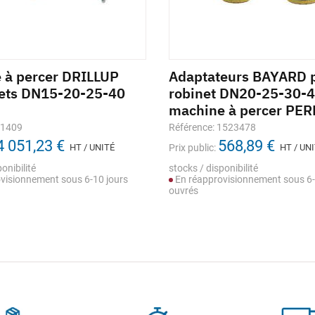
 à percer DRILLUP
Adaptateurs BAYARD 
rets DN15-20-25-40
robinet DN20-25-30-
machine à percer PER
41409
Référence: 1523478
4 051,23 €
568,89 €
HT / UNITÉ
Prix public:
HT / UN
onibilité
stocks / disponibilité
visionnement sous 6-10 jours
En réapprovisionnement sous 6-
ouvrés