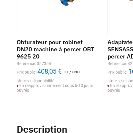
Obturateur pour robinet
Joint compteur DELTA
Adaptate
Racl
BT
DN20 machine à percer OBT
WATER BLUE bleu avec ACS
SENSASS
tube
9625 20
percer A
Référence: M021668
Référe
1,13 €
Référence: 357354
Référence: 4
Prix public:
HT / UNITÉ
Prix pub
408,05 €
1
Prix public:
HT / UNITÉ
Prix public:
Stock selon déclinaison
stocks 
En st
stocks / disponibilité
stocks / dispo
rs
En réapprovisionnement sous 6-10 jours
En réapprovi
ouvrés
ouvrés
Description