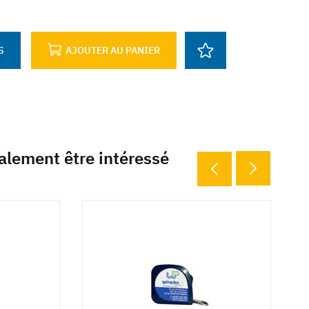
S
AJOUTER AU PANIER
alement être intéressé
6 d