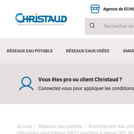
Agence de ECH
RÉSEAUX EAU POTABLE
RÉSEAUX EAUX USÉES
SMAR
Vous êtes pro ou client Christaud ?
Connectez-vous pour appliquer les conditions
Accueil
Réseaux eau potable
Branchement eau pot
Obturateur pour robinet DN25 machine à percer OBT 9