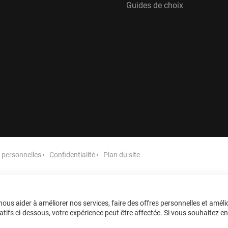
Guides de choix
personnelles
Confidentialité
Plan du site
ous aider à améliorer nos services, faire des offres personnelles et améli
tifs ci-dessous, votre expérience peut être affectée. Si vous souhaitez en sa