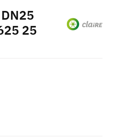
t DN25
625 25