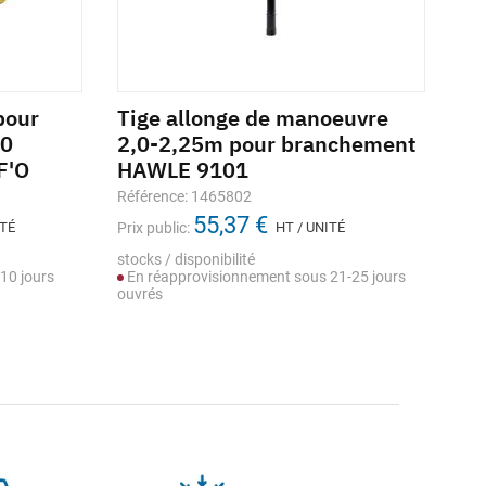
pour
Tige allonge de manoeuvre
Fr
40
2,0-2,25m pour branchement
DN
F'O
HAWLE 9101
PE
Référence: 1465802
Réf
55,37 €
ITÉ
Prix public:
HT / UNITÉ
Prix
stocks / disponibilité
stoc
10 jours
En réapprovisionnement sous 21-25 jours
En
ouvrés
ouv