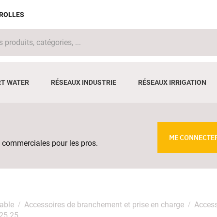
IROLLES
T WATER
RÉSEAUX INDUSTRIE
RÉSEAUX IRRIGATION
ME CONNECTE
 commerciales pour les pros.
able
Accessoires de branchement et prise en charge
Access
625 25