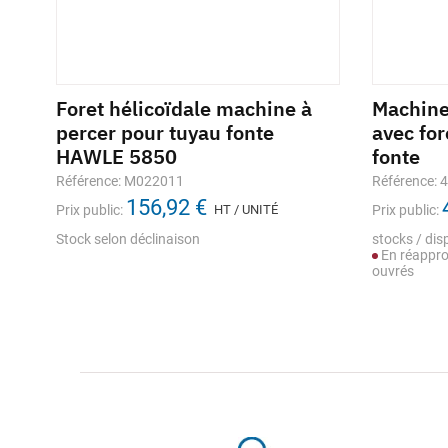
N40
Foret hélicoïdale machine à
Machine
percer pour tuyau fonte
avec fo
HAWLE 5850
fonte
Référence: M022011
Référence: 
156,92 €
Prix public:
HT / UNITÉ
Prix public:
Stock selon déclinaison
stocks / disp
En réappro
ouvrés