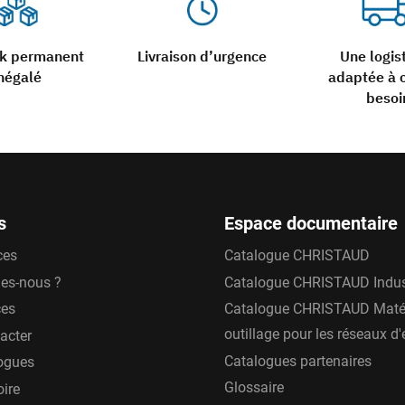
ck permanent
Livraison d’urgence
Une logis
négalé
adaptée à 
besoi
s
Espace documentaire
ces
Catalogue CHRISTAUD
es-nous ?
Catalogue CHRISTAUD Indus
ces
Catalogue CHRISTAUD Matér
outillage pour les réseaux d
acter
Catalogues partenaires
ogues
Glossaire
oire