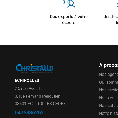
Des experts à votre
Un sto
écoute
i
A propo
Nos agen
ECHIROLLES
Qui somm
ZA des Essarts
Nos servi
3, rue Fernand Pelloutier
Nous cont
38431 ECHIROLLES CEDEX
Nos catal
0476336262
Notre hist