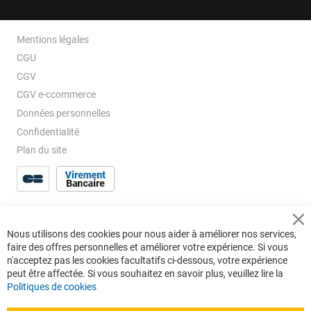
Mentions légales
CGU
CGV
CGV e-ccommerce
Données personnelles
Confidentialité
Plan du site
Cl
Nous utilisons des cookies pour nous aider à améliorer nos services,
Co
faire des offres personnelles et améliorer votre expérience. Si vous
Ba
n'acceptez pas les cookies facultatifs ci-dessous, votre expérience
peut être affectée. Si vous souhaitez en savoir plus, veuillez lire la
Politiques de cookies