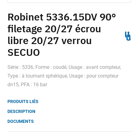
Skip
to
Robinet 5336.15DV 90°
the
filetage 20/27 écrou
beginning
of
libre 20/27 verrou
the
images
SECUO
gallery
Série : 5336, Forme : coudé, Usage : avant compteur,
Type : à tournant sphérique, Usage : pour compteur
dn15, PFA : 16 bar
PRODUITS LIÉS
DESCRIPTION
DOCUMENTS