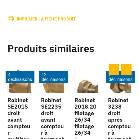
IMPRIMER LA FICHE PRODUIT
Produits similaires
4
12
2
déclinaisons
déclinaisons
déclinaisons
Robinet
Robinet
Robinet
Robinet
SE2015
SE2235
2018.20
3238
droit
droit
filetage
droit
avant
avant
26/34
après
compteu
compteu
filetage
compteu
r
r à
26/34
r à