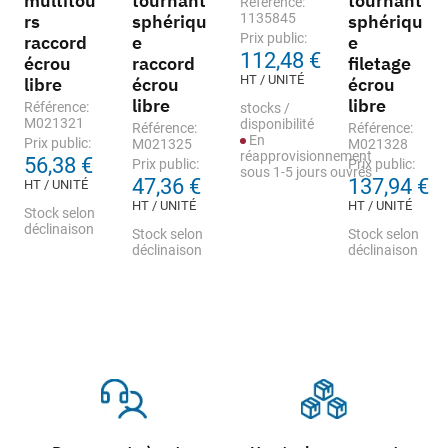
multitou
tournant
tournant
Référence:
rs
sphériqu
1135845
sphériqu
Prix public:
raccord
e
e
112,48 €
écrou
raccord
filetage
HT / UNITÉ
libre
écrou
écrou
libre
libre
Référence:
stocks /
M021321
disponibilité
Référence:
Référence:
En
Prix public:
M021325
M021328
réapprovisionnement
56,38 €
Prix public:
Prix public:
sous 1-5 jours ouvrés
47,36 €
137,94 €
HT / UNITÉ
HT / UNITÉ
HT / UNITÉ
Stock selon
déclinaison
Stock selon
Stock selon
déclinaison
déclinaison