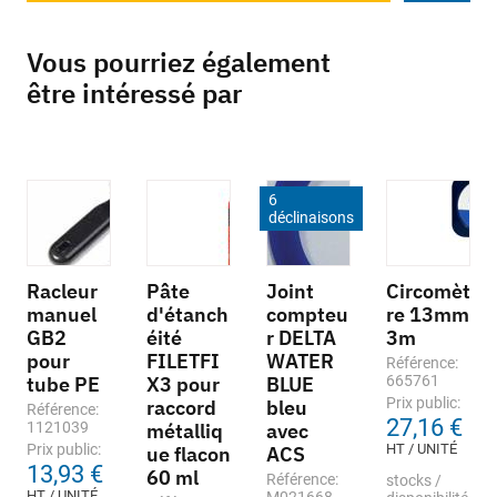
Vous pourriez également
être intéressé par
6
déclinaisons
Racleur
Pâte
Joint
Circomèt
manuel
d'étanch
compteu
re 13mm
GB2
éité
r DELTA
3m
pour
FILETFI
WATER
Référence:
tube PE
X3 pour
BLUE
665761
Prix public:
raccord
bleu
Référence:
27,16 €
1121039
métalliq
avec
Prix public:
HT / UNITÉ
ue flacon
ACS
13,93 €
60 ml
Référence:
stocks /
HT / UNITÉ