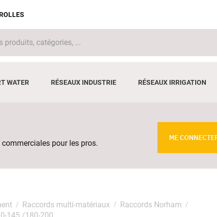
IROLLES
T WATER
RÉSEAUX INDUSTRIE
RÉSEAUX IRRIGATION
ME CONNECTE
 commerciales pour les pros.
ment
Raccords multi-matériaux
Raccords Norham
0-145 /180-200