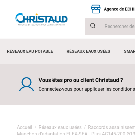
Agence de ECH
RÉSEAUX EAU POTABLE
RÉSEAUX EAUX USÉES
SMAR
Vous êtes pro ou client Christaud ?
Connectez-vous pour appliquer les conditions
Accueil
Réseaux eaux usées
Raccords assainisse
Manchon d'adaptation FLEX-SEAL Plus AC145-200 Ø13