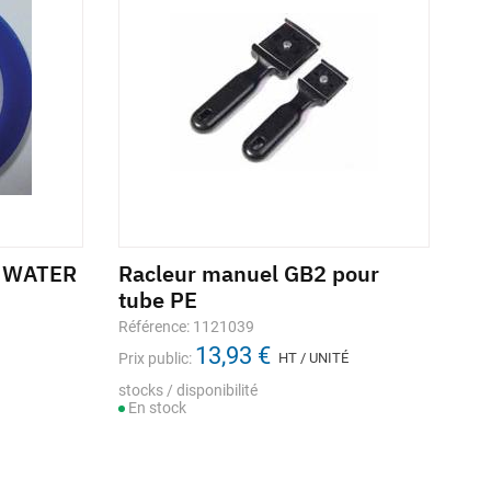
A WATER
Racleur manuel GB2 pour
tube PE
Référence: 1121039
13,93 €
Prix public:
HT / UNITÉ
stocks / disponibilité
En stock