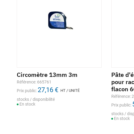
Circomètre 13mm 3m
Pâte d'
pour ra
Référence: 665761
flacon 
27,16 €
Prix public:
HT / UNITÉ
Référence: 
stocks / disponibilité
En stock
Prix public:
stocks / disp
En stock