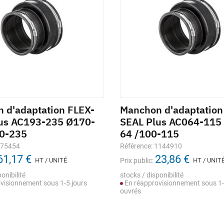
 d'adaptation FLEX-
Manchon d'adaptation
us AC193-235 Ø170-
SEAL Plus AC064-115
0-235
64 /100-115
875454
Référence: 1144910
61,17 €
23,86 €
HT / UNITÉ
Prix public:
HT / UNIT
onibilité
stocks / disponibilité
visionnement sous 1-5 jours
En réapprovisionnement sous 1-
ouvrés