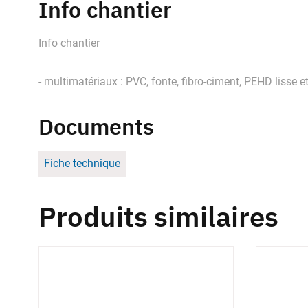
Info chantier
Info chantier
- multimatériaux : PVC, fonte, fibro-ciment, PEHD lisse et 
Documents
Fiche technique
Produits similaires