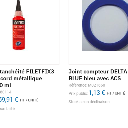
étanchéité FILETFIX3
Joint compteur DELT
ccord métallique
BLUE bleu avec ACS
60 ml
Référence: M021668
1,13 €
280114
Prix public:
HT / UNITÉ
59,91 €
HT / UNITÉ
Stock selon déclinaison
onibilité