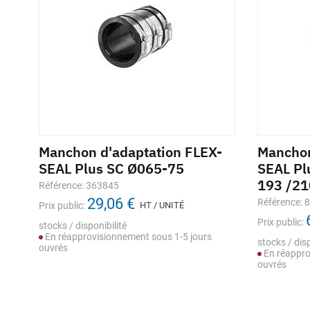
-
Manchon d'adaptation FLEX-
Manchon
-
SEAL Plus SC Ø065-75
SEAL Pl
193 /21
Référence: 363845
29,06 €
Référence: 
Prix public:
HT / UNITÉ
Prix public:
stocks / disponibilité
En réapprovisionnement sous 1-5 jours
stocks / disp
ouvrés
En réappro
ouvrés