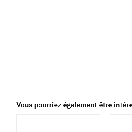
beginning
of
the
images
gallery
Vous pourriez également être intér