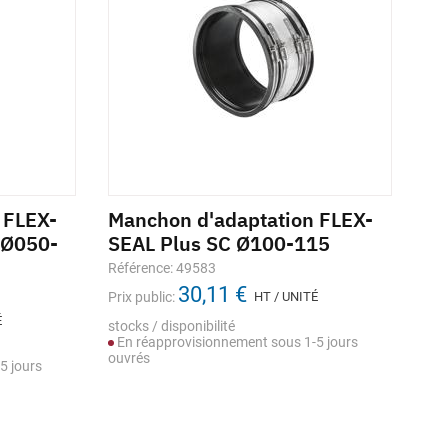
 FLEX-
Manchon d'adaptation FLEX-
Ma
 Ø050-
SEAL Plus SC Ø100-115
SE
11
Référence: 49583
30,11 €
Réf
Prix public:
HT / UNITÉ
É
Prix
stocks / disponibilité
En réapprovisionnement sous 1-5 jours
stoc
ouvrés
5 jours
En
ouv