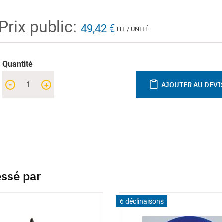
Prix public:
49,42 €
HT / UNITÉ
Quantité
-
+
AJOUTER AU DEVI
essé par
6 déclinaisons