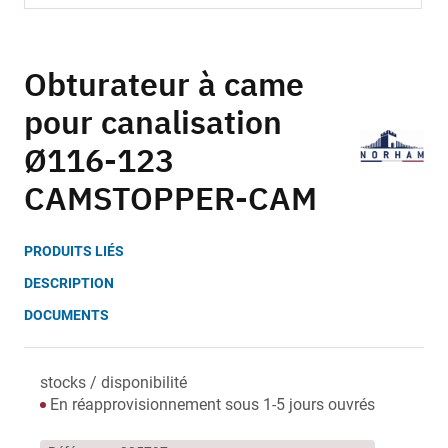
Skip
to
Obturateur à came
the
pour canalisation
beginning
of
Ø116-123
the
images
CAMSTOPPER-CAM
gallery
PRODUITS LIÉS
DESCRIPTION
DOCUMENTS
stocks / disponibilité
En réapprovisionnement sous 1-5 jours ouvrés