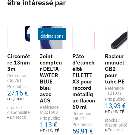
être intéressé par
6
déclinaisons
Circomèt
Joint
Pâte
Racleur
re 13mm
compteu
d'étanch
manuel
3m
r DELTA
éité
GB2
WATER
FILETFI
pour
Référence:
665761
BLUE
X3 pour
tube PE
Prix public:
bleu
raccord
Référence:
27,16 €
avec
métalliq
1121039
HT / UNITÉ
Prix public:
ACS
ue flacon
13,93 €
60 ml
Référence:
stocks /
HT / UNITÉ
M021668
disponibilité
Référence:
En stock
Prix public:
280114
stocks /
1,13 €
Prix public:
disponibilité
59,91 €
En stock
HT / UNITÉ