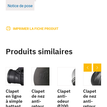
Notice de pose
IMPRIMER LA FICHE PRODUIT
Produits similaires
Clapet
Clapet
Clapet
Clapet
en ligne
de nez
anti-
de nez
à simple
anti-
odeur
anti-
battant
retour
Ø200
retour