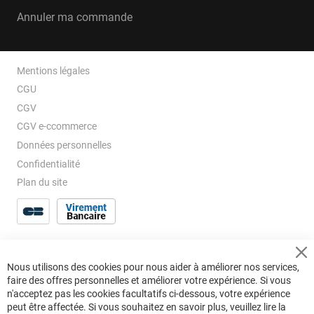
Annuler ma commande
Mentions légales
CGU
CGV
CGV e-ccommerce
Données personnelles
Confidentialité
Plan du site
Cl
Nous utilisons des cookies pour nous aider à améliorer nos services,
Co
faire des offres personnelles et améliorer votre expérience. Si vous
Ba
n'acceptez pas les cookies facultatifs ci-dessous, votre expérience
peut être affectée. Si vous souhaitez en savoir plus, veuillez lire la