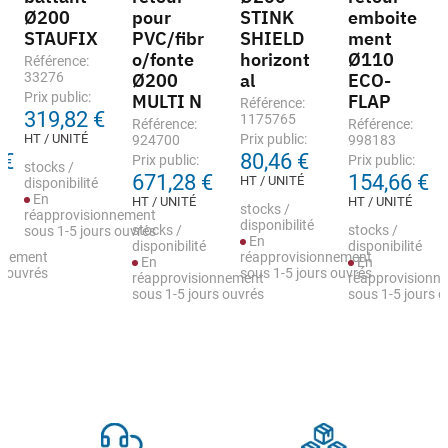
Ø200
pour
STINK
emboite
STAUFIX
PVC/fibr
SHIELD
ment
o/fonte
horizont
Ø110
Référence:
33276
Ø200
al
ECO-
Prix public:
MULTI N
FLAP
Référence:
319,82 €
1175765
Référence:
Référence:
HT / UNITÉ
Prix public:
924700
998183
 €
80,46 €
Prix public:
Prix public:
stocks /
671,28 €
154,66 €
HT / UNITÉ
disponibilité
En
HT / UNITÉ
HT / UNITÉ
stocks /
réapprovisionnement
disponibilité
stocks /
stocks /
sous 1-5 jours ouvrés
En
disponibilité
disponibilité
nnement
réapprovisionnement
En
En
s ouvrés
sous 1-5 jours ouvrés
réapprovisionnement
réapprovisionn
sous 1-5 jours ouvrés
sous 1-5 jours 