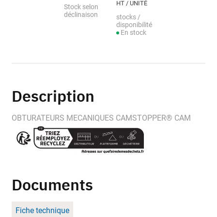
HT / UNITÉ
Stock selon
déclinaison
stocks /
disponibilité
En stock
Description
OBTURATEURS MECANIQUES CAMSTOPPER® CAM
Documents
Fiche technique